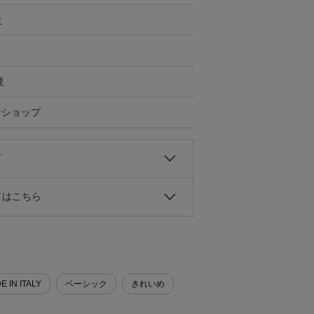
ジ
夏
ンショップ
て
ドはこちら
E IN ITALY
ベーシック
きれいめ