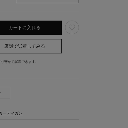
1
取り寄せて試着できます。
。
せ
カーディガン