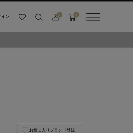
0
0
グイン
お
検
店
カ
メニュ
気
索
舗
ー
ーボタ
に
ビ
取
ト
ン
入
ル
り
り
ダ
寄
ー
せ
ボ
カ
タ
ー
ン
ト
お気に入りブランド登録