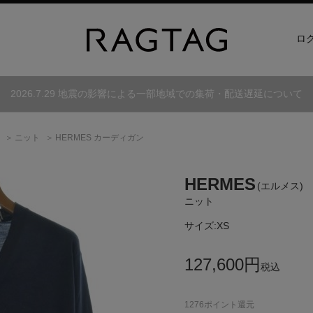
ロ
2026.7.29 地震の影響による一部地域での集荷・配送遅延について
古
ニット
HERMES カーディガン
HERMES
(エルメス)
ニット
サイズ:
XS
127,600
円
税込
1276
ポイント還元