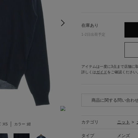
在庫あり
1-2日出荷予定
アイテムは一度に3点まで店舗に
詳しくは
ガイド
をご確認ください
商品に関する問い合わ
カテゴリ
ニット
>
 :
XS
カラー :
紺
タイプ
メンズ