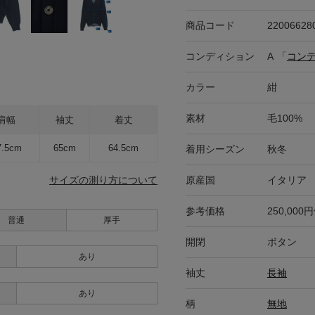
商品コード
22006628
コンディション
A
「
コン
カラー
紺
素材
毛100%
肩幅
袖丈
着丈
7.5cm
65cm
64.5cm
着用シーズン
秋冬
原産国
イタリア
サイズの測り方について
参考価格
250,000
普通
厚手
開閉
ボタン
あり
袖丈
長袖
あり
柄
無地