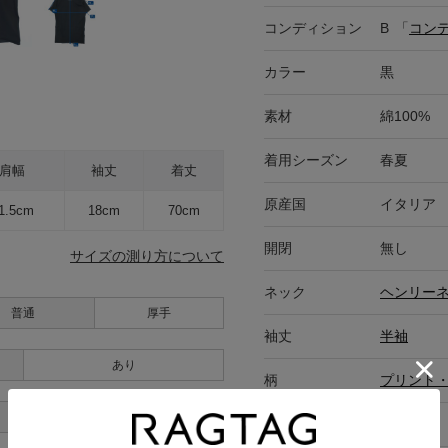
コンディション
B
「
コン
カラー
黒
素材
綿100%
着用シーズン
春夏
肩幅
袖丈
着丈
原産国
イタリア
1.5cm
18cm
70cm
開閉
無し
サイズの測り方について
ネック
ヘンリー
普通
厚手
袖丈
半袖
あり
柄
プリント
あり
ポケット有無
なし