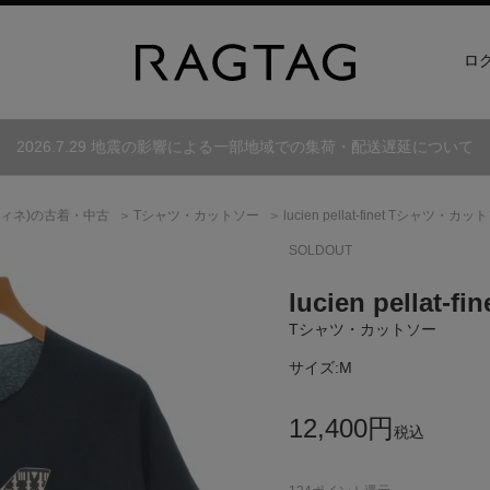
ロ
2026.7.29 地震の影響による一部地域での集荷・配送遅延について
ィネ)
の古着・中古
Tシャツ・カットソー
lucien pellat-finet Tシャツ・カ
SOLDOUT
lucien pellat-fin
Tシャツ・カットソー
サイズ:
M
12,400
円
税込