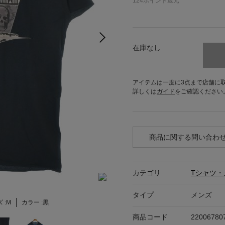
124
ポイント還元
在庫なし
アイテムは一度に3点まで店舗に
詳しくは
ガイド
をご確認ください
商品に関する問い合わ
カテゴリ
Tシャツ・
タイプ
メンズ
 :
M
カラー :
黒
商品コード
22006780