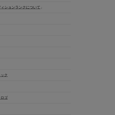
ディションランクについて
」
ネック
・ロゴ