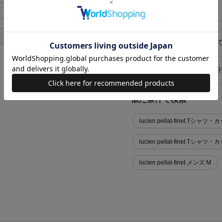
在庫店舗
-
あり
あり
キャンセル・返品につい
お買い物時のご利用ガイ
似た条件で検索
lucien pellat-finet 
lucien pellat-finet 
lucien pellat-finet メンズ M