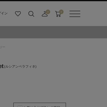
0
0
グイン
お
検
店
カ
メニュ
気
索
舗
ー
ーボタ
に
ビ
取
ト
ン
入
ル
り
り
ダ
寄
ー
せ
ットソー
ボ
カ
タ
ー
ン
ト
et
(ルシアンペラフィネ)