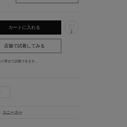
2
取り寄せて試着できます。
。
せ
>
スニーカー
ス