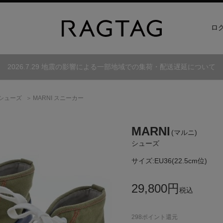
ロ
2026.7.29 地震の影響による一部地域での集荷・配送遅延について
シューズ
MARNI スニーカー
MARNI
(マルニ)
シューズ
サイズ:
EU36(22.5cm位)
29,800
円
税込
298
ポイント還元