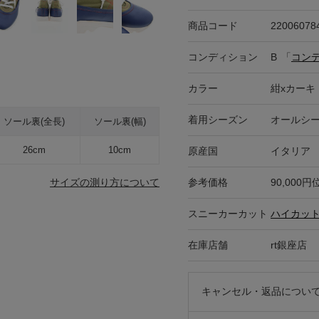
商品コード
22006078
コンディション
B
「
コン
カラー
紺xカーキ
着用シーズン
オールシ
ソール裏(全長)
ソール裏(幅)
26cm
10cm
原産国
イタリア
参考価格
90,000円
サイズの測り方について
スニーカーカット
ハイカッ
在庫店舗
rt銀座店
キャンセル・返品につい