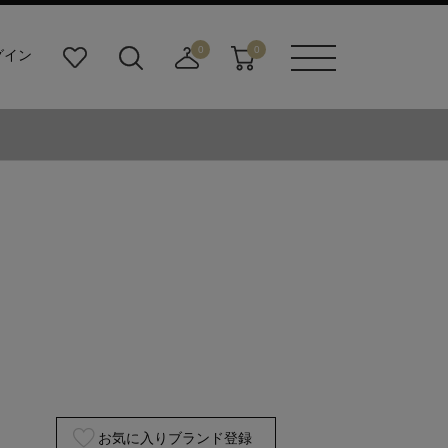
0
0
グイン
お
検
店
カ
メニュ
気
索
舗
ー
ーボタ
に
ビ
取
ト
ン
入
ル
り
り
ダ
寄
ー
せ
ボ
カ
タ
ー
ン
ト
お気に入りブランド登録