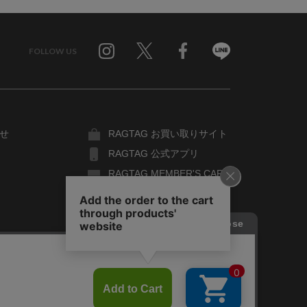
FOLLOW US
Twitter
Facebook
Line
せ
RAGTAG お買い取りサイト
RAGTAG 公式アプリ
RAGTAG MEMBER'S CARD
RAGTAG MAGAZINE
RAGTAG Global