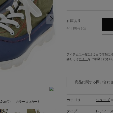
在庫あり
4-5日出荷予定
アイテムは一度に3点まで店舗に
詳しくは
ガイド
をご確認ください
商品に関する問い合わ
カテゴリ
シューズ
.5cm位)
カラー :
紺xカーキ
タイプ
レディー