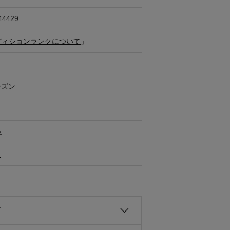
44429
ディションランクについて
」
ーズン
位
ト
て