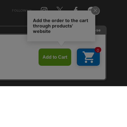
FOLLOW US
Twitter
Facebook
Line
せ
RAGTAG お買い取りサイト
RAGTAG 公式アプリ
RAGTAG MEMBER'S CARD
RAGTAG MAGAZINE
RAGTAG Global