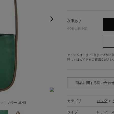
在庫あり
4-5日出荷予定
アイテムは一度に3点まで店舗に
詳しくは
ガイド
をご確認ください
商品に関する問い合わ
カテゴリ
バッグ
>
:
-
カラー :
緑x茶
タイプ
レディー