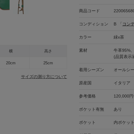
商品コード
22006568
コンディション
B
「
コン
カラー
緑x茶
素材
牛革95%
横
高さ
(品質表示
20cm
25cm
着用シーズン
オールシ
サイズの測り方について
原産国
イタリア
参考価格
120,000
ポケット有無
あり
ポケット
内ポケット