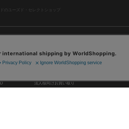
ドのユーズド・セレクトショップ
ABOUT US
お問い合わ
コーポレートサイト
ト
会社概要
採用情報
RD
法人様向けお買い取り
特定商取引法に関する表示
ZINE
古物営業法に基づく表記