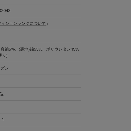
02043
ディションランクについて
」
、真鍮5%、(裏地)綿55%、ポリウレタン45%
通り)
ーズン
円位
:1