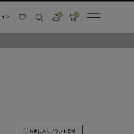
0
0
グイン
お
検
店
カ
メニュ
気
索
舗
ー
ーボタ
に
ビ
取
ト
ン
入
ル
り
り
ダ
寄
ー
せ
ボ
カ
タ
ー
ン
ト
お気に入りブランド登録