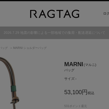
ロ
2026.7.29 地震の影響による一部地域での集荷・配送遅延について
バッグ
MARNI ショルダーバッグ
MARNI
(マルニ)
バッグ
サイズ:
-
53,100
円
税込
531
ポイント還元