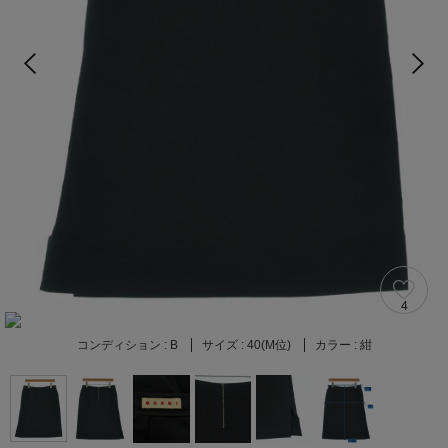
4
コンディション :
B
サイズ :
40(M位)
カラー :
紺