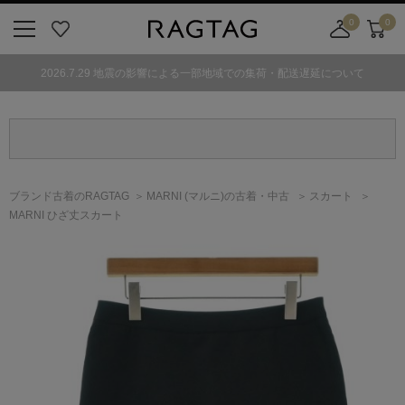
0
0
ニ
お
店
カ
ュ
気
舗
ー
2026.7.29 地震の影響による一部地域での集荷・配送遅延について
ー
に
取
ト
ボ
入
り
タ
り
寄
ン
せ
カ
ー
ブランド古着のRAGTAG
MARNI
(マルニ)
の古着・中古
スカート
ト
MARNI ひざ丈スカート