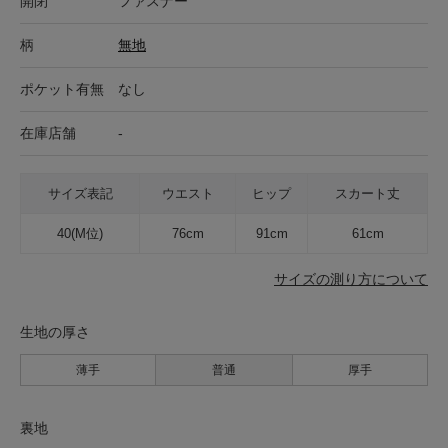
開閉
ファスナー
柄
無地
ポケット有無
なし
在庫店舗
-
サイズ表記
ウエスト
ヒップ
スカート丈
40(M位)
76cm
91cm
61cm
サイズの測り方について
生地の厚さ
薄手
普通
厚手
裏地