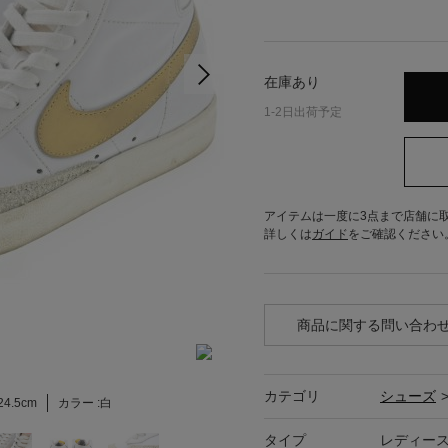
在庫あり
1-2日出荷予定
アイテムは一度に3点まで店舗に
詳しくは
ガイド
をご確認ください
商品に関する問い合わ
カテゴリ
シューズ
24.5cm
カラー :
白
タイプ
レディー