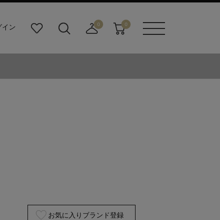
0
0
グイン
お
検
店
カ
メニュ
気
索
舗
ー
ーボタ
に
ビ
取
ト
ン
入
ル
り
り
ダ
寄
ー
せ
ボ
カ
タ
ー
ン
ト
お気に入りブランド登録