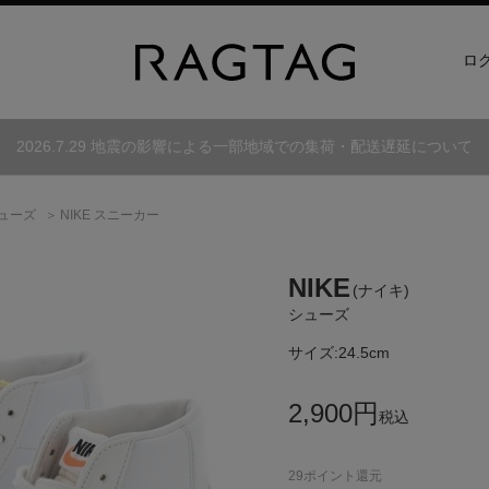
ロ
2026.7.29 地震の影響による一部地域での集荷・配送遅延について
ューズ
NIKE スニーカー
NIKE
(ナイキ)
シューズ
サイズ:
24.5cm
2,900
円
税込
29
ポイント還元