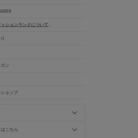
50059
ディションランクについて
」
あり
ーズン
ンショップ
て
ドはこちら