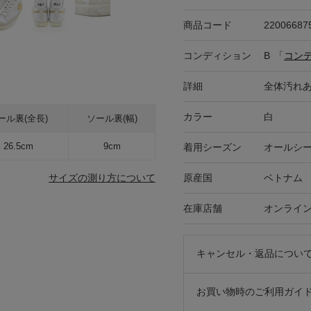
商品コード
22006687
コンディション
B
「
コン
詳細
全体汚れ
カラー
白
ール裏(全長)
ソール裏(幅)
26.5cm
9cm
着用シーズン
オールシ
原産国
ベトナム
サイズの測り方について
在庫店舗
オンライ
キャンセル・返品につい
お買い物時のご利用ガイ