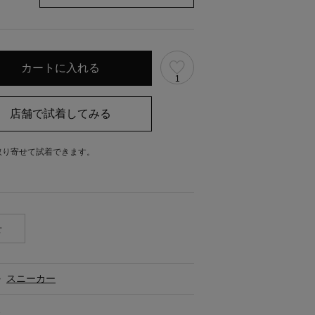
1
取り寄せて試着できます。
。
せ
>
スニーカー
ス