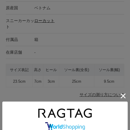
原産国
ベトナム
スニーカーカッ
ローカット
ト
付属品
箱
在庫店舗
-
サイズ表記
高さ
ヒール
ソール裏(全長)
ソール裏(幅)
23.5cm
7cm
3cm
25cm
9.5cm
サイズの測り方について
キャンセル・返品について
お買い物時のご利用ガイドはこちら