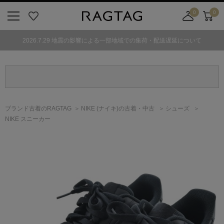
0
0
ニ
お
店
カ
ュ
気
舗
ー
2026.7.29 地震の影響による一部地域での集荷・配送遅延について
ー
に
取
ト
ボ
入
り
タ
り
寄
ン
せ
カ
ー
ブランド古着のRAGTAG
NIKE
(ナイキ)
の古着・中古
シューズ
ト
NIKE スニーカー