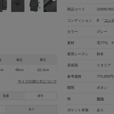
商品コード
22006780
コンディション
B
「
コン
カラー
グレー
素材
毛77%、
着用シーズン
秋冬
幅
袖丈
着丈
原産国
イタリア
cm
69cm
111.5cm
参考価格
770,000
サイズの測り方について
開閉
ボタン
普通
厚手
柄
無地
あり
ポケット有無
あり