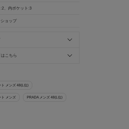
:2、内ポケット:3
ンショップ
て
ドはこちら
 メンズ 48(L位)
ート メンズ
PRADA メンズ 48(L位)