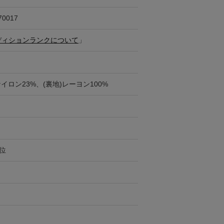
70017
ディションランクについて
」
ナイロン23%、(裏地)レーヨン100%
円位