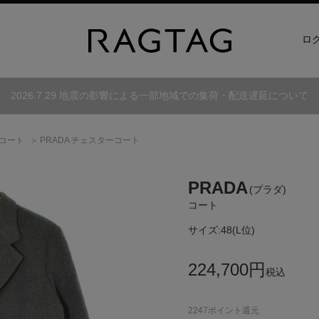
ロ
2026.7.29 地震の影響による一部地域での集荷・配送遅延について
コート
PRADA チェスターコート
PRADA
(プラダ)
コート
サイズ:
48(L位)
224,700
円
税込
2247
ポイント還元