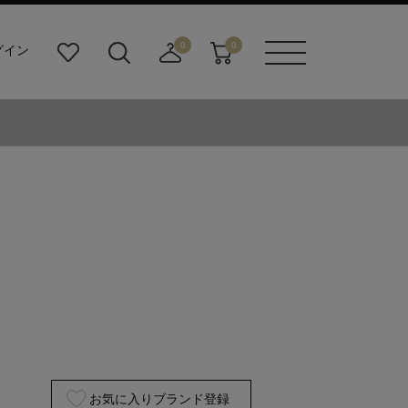
0
0
グイン
お
検
店
カ
メニュ
気
索
舗
ー
ーボタ
に
ビ
取
ト
ン
入
ル
り
り
ダ
寄
ー
せ
ボ
カ
タ
ー
ン
ト
お気に入りブランド登録