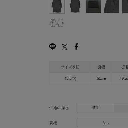
サイズ表記
身幅
肩
48(L位)
61cm
49.5
生地の厚さ
薄手
裏地
なし