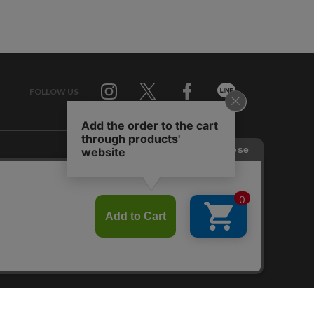
FOLLOW US
Twitter
Facebook
Line
せ
RAGTAG お買い取りサイト
RAGTAG 公式アプリ
RAGTAG MEMBER'S CARD
RAGTAG MAGAZINE
RAGTAG Global