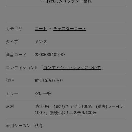
お気に入りブランド登録
カテゴリ
コート
>
チェスターコート
タイプ
メンズ
商品コード
2200666461087
コンディション
B
「
コンディションランクについて
」
詳細
前身頃汚れあり
カラー
グレー等
素材
毛100%、(裏地)キュプラ100%、(袖裏)レーヨン
100%、(部分)ポリエステル100%
着用シーズン
秋冬