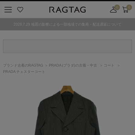
0
0
ニ
お
店
カ
ュ
気
舗
ー
2026.7.29 地震の影響による一部地域での集荷・配送遅延について
ー
に
取
ト
ボ
入
り
タ
り
寄
ン
せ
カ
ー
ブランド古着のRAGTAG
PRADA
(プラダ)
の古着・中古
コート
ト
PRADA チェスターコート