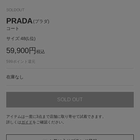
SOLDOUT
PRADA
(プラダ)
コート
サイズ:
48(L位)
59,900
円
税込
599
ポイント還元
在庫なし
SOLD OUT
アイテムは一度に3点まで店舗に取り寄せて試着できます。
詳しくは
ガイド
をご確認ください。