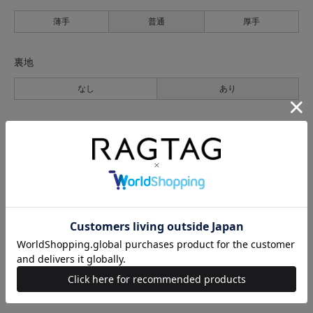
薄手
普通
厚手
裏地
なし
あり
透け感
なし
あり
伸縮性
なし
あり
光沢
なし
あり