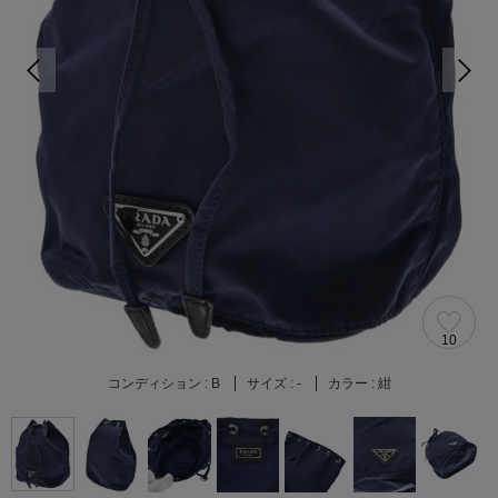
10
コンディション :
B
サイズ :
-
カラー :
紺