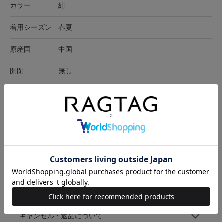
カラー
紺
着用シーズン
春夏
原産国
中国
開閉
無し
ポケット有無
なし
在庫店舗
RAGTAG原宿店
サイズ表記
横
高さ
マチ
-
22cm
22cm
10.5cm
サイズの測り方について
キャンセル・返品について