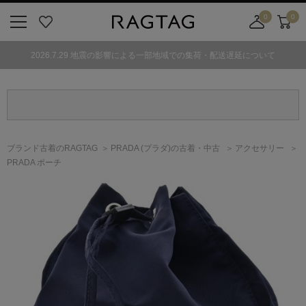
0
0
ニ
お
店
カ
ュ
気
舗
ー
2026.7.29 地震の影響による一部地域での集荷・配送遅延について
ー
に
取
ト
ボ
入
り
タ
り
寄
ン
せ
カ
ー
ブランド古着のRAGTAG
PRADA
(プラダ)
の古着・中古
アクセサリー
ト
PRADA ポーチ