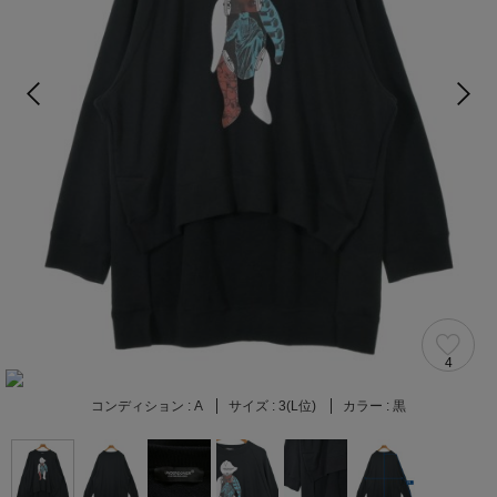
4
コンディション :
A
サイズ :
3(L位)
カラー :
黒