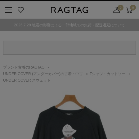
0
0
ニ
お
店
カ
ュ
気
舗
ー
2026.7.29 地震の影響による一部地域での集荷・配送遅延について
ー
に
取
ト
ボ
入
り
タ
り
寄
ン
せ
カ
ー
ブランド古着のRAGTAG
ト
UNDER COVER
(アンダーカバー)
の古着・中古
Tシャツ・カットソー
UNDER COVER スウェット