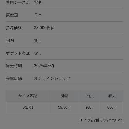
着用シーズン
秋冬
原産国
日本
参考価格
38,000円位
開閉
無し
ポケット有無
なし
発売時期
2025年秋冬
在庫店舗
オンラインショップ
サイズ表記
身幅
裄丈
着丈
3(L位)
59.5cm
93cm
86cm
サイズの測り方について