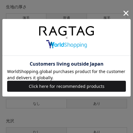
生地の厚さ
薄手
普通
厚手
裏地
なし
あり
透け感
なし
あり
伸縮性
なし
あり
光沢
なし
あり