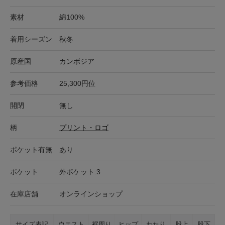
素材
綿100%
着用シーズン
秋冬
原産国
カンボジア
参考価格
25,300円位
開閉
無し
柄
プリント・ロゴ
ポケット有無
あり
ポケット
外ポケット:3
在庫店舗
オンラインショップ
サイズ表記
ウエスト
裾周り
ヒップ
わたり
股上
股下