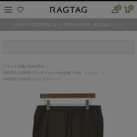
0
0
ニ
お
店
カ
ュ
気
舗
ー
2026.7.29 地震の影響による一部地域での集荷・配送遅延について
ー
に
取
ト
ボ
入
り
タ
り
寄
ン
せ
カ
ー
ブランド古着のRAGTAG
ト
UNDER COVER
(アンダーカバー)
の古着・中古
パンツ
UNDER COVER クロップドパンツ