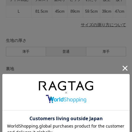
L
81.5cm
45cm
89cm
59.5cm
39cm
47cm
サイズの測り方について
生地の厚さ
薄手
普通
厚手
裏地
なし
あり
透け感
なし
あり
伸縮性