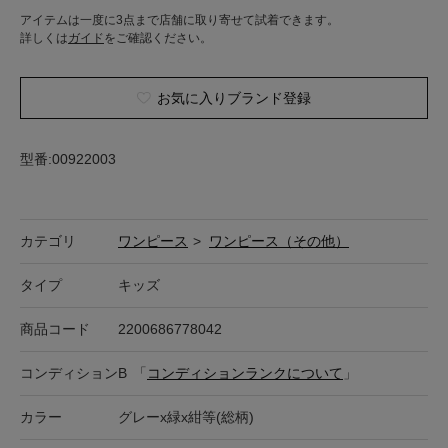
アイテムは一度に3点まで店舗に取り寄せて試着できます。
詳しくは
ガイド
をご確認ください。
お気に入りブランド登録
型番:00922003
カテゴリ
ワンピース
>
ワンピース（その他）
タイプ
キッズ
商品コード
2200686778042
コンディション
B
「
コンディションランクについて
」
カラー
グレーx緑x紺等(総柄)