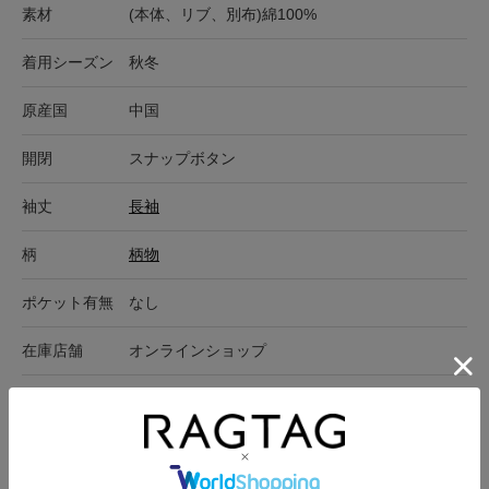
素材
(本体、リブ、別布)綿100%
着用シーズン
秋冬
原産国
中国
開閉
スナップボタン
袖丈
長袖
柄
柄物
ポケット有無
なし
在庫店舗
オンラインショップ
サイズ表記
身幅
肩幅
袖丈
着丈
90(24M)
27.5cm
24.5cm
29cm
41cm