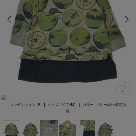
1
コンディション :
B
サイズ :
90(24M)
カラー :
グレーx緑x紺等(総
柄)