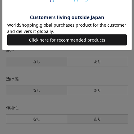
サイズの測り方について
生地の厚さ
薄手
普通
厚手
裏地
なし
あり
透け感
なし
あり
伸縮性
なし
あり