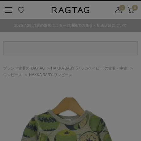
0
0
ニ
お
店
カ
ュ
気
舗
ー
2026.7.29 地震の影響による一部地域での集荷・配送遅延について
ー
に
取
ト
ボ
入
り
タ
り
寄
ン
せ
カ
ー
ブランド古着のRAGTAG
HAKKA BABY
(ハッカベイビー)
の古着・中古
ト
ワンピース
HAKKA BABY ワンピース