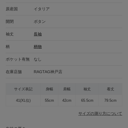
原産国
イタリア
開閉
ボタン
袖丈
長袖
柄
柄物
ポケット有無
なし
在庫店舗
RAGTAG神戸店
サイズ表記
身幅
肩幅
袖丈
着丈
41(XL位)
55cm
42cm
65.5cm
79.5cm
サイズの測り方について