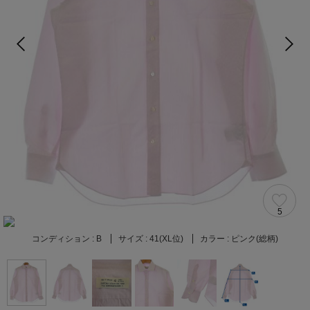
5
コンディション :
B
サイズ :
41(XL位)
カラー :
ピンク(総柄)