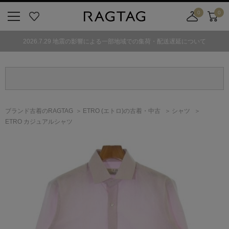
0
0
ニ
お
店
カ
ュ
気
舗
ー
2026.7.29 地震の影響による一部地域での集荷・配送遅延について
ー
に
取
ト
ボ
入
り
タ
り
寄
ン
せ
カ
ー
ブランド古着のRAGTAG
ETRO
(エトロ)
の古着・中古
シャツ
ト
ETRO カジュアルシャツ