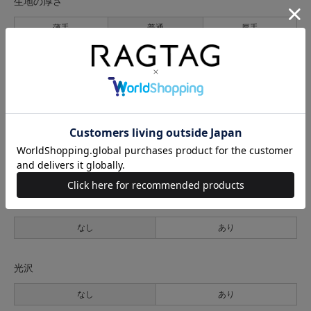
生地の厚さ
薄手
普通
厚手
裏地
なし
あり
透け感
なし
あり
伸縮性
なし
あり
光沢
なし
あり