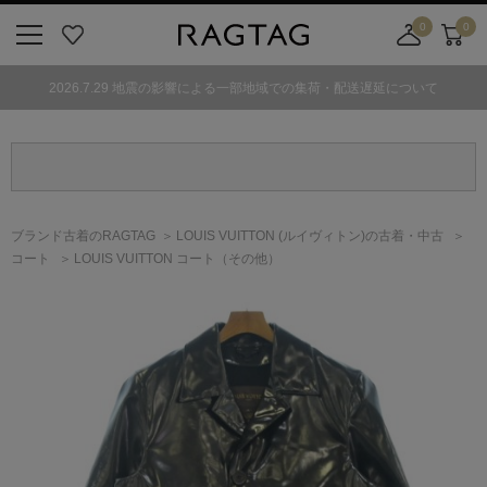
0
0
ニ
お
店
カ
ュ
気
舗
ー
2026.7.29 地震の影響による一部地域での集荷・配送遅延について
ー
に
取
ト
ボ
入
り
タ
り
寄
ン
せ
カ
ー
ブランド古着のRAGTAG
LOUIS VUITTON
(ルイヴィトン)
の古着・中古
ト
コート
LOUIS VUITTON コート（その他）