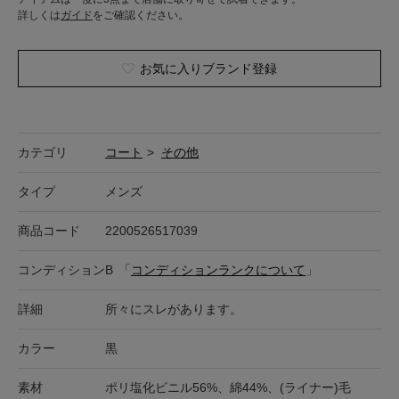
詳しくは
ガイド
をご確認ください。
お気に入りブランド登録
カテゴリ
コート
>
その他
タイプ
メンズ
商品コード
2200526517039
コンディション
B
「
コンディションランクについて
」
詳細
所々にスレがあります。
カラー
黒
素材
ポリ塩化ビニル56%、綿44%、(ライナー)毛