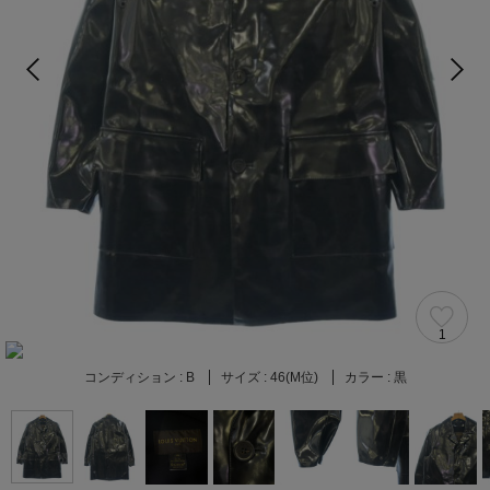
1
コンディション :
B
サイズ :
46(M位)
カラー :
黒