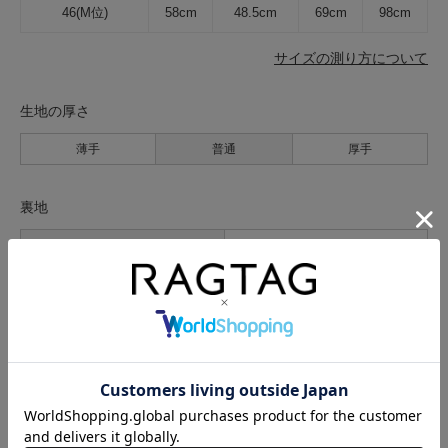
46(M位)
58cm
48.5cm
69cm
98cm
サイズの測り方について
生地の厚さ
薄手
普通
厚手
裏地
なし
あり
透け感
なし
あり
伸縮性
なし
あり