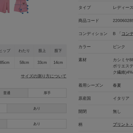
タイプ
レディー
商品コード
22006028
コンディション
B
「
コン
カラー
ピンク
ヒップ
わたり
股上
股下
素材
カシミヤ88
85cm
58cm
33cm
14cm
ポリエステ
ク繊維)4
サイズの測り方について
着用シーズン
春夏
普通
厚手
原産国
イタリア
あり
開閉
無し
あり
柄
プリント