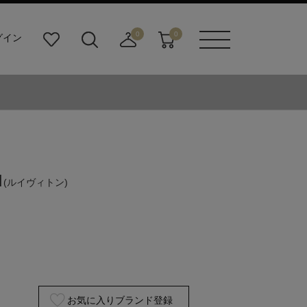
0
0
グイン
お
検
店
カ
メニュ
気
索
舗
ー
ーボタ
に
ビ
取
ト
ン
入
ル
り
り
ダ
寄
ー
せ
ボ
カ
タ
ー
ン
ト
N
(ルイヴィトン)
お気に入りブランド登録