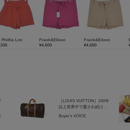
ジ
［LOUIS VUITTON］100年
以上世界中で愛され続け
る“キーポル”の魅力
S
Buyer's VOICE