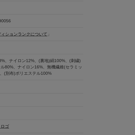
ス
90056
ディションランクについて
」
%、ナイロン12%、(裏地)絹100%、(刺繍)
ル80%、ナイロン16%、無機繊維(セラミッ
%、(別布)ポリエステル100%
・ロゴ