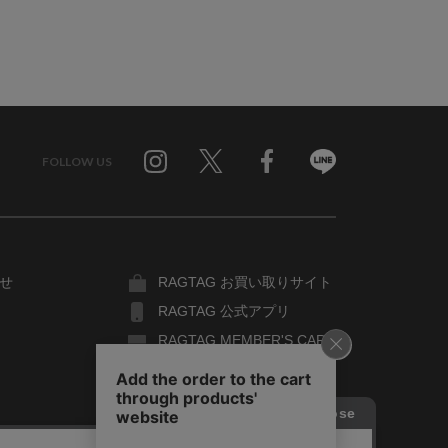
FOLLOW US
Twitter
Facebook
Line
せ
RAGTAG お買い取りサイト
RAGTAG 公式アプリ
RAGTAG MEMBER'S CARD
RAGTAG MAGAZINE
RAGTAG Global