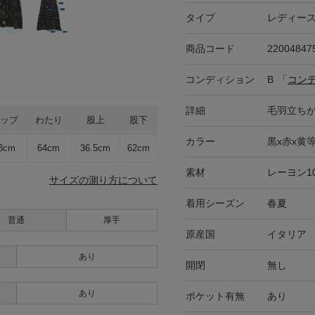
タイプ
レディー
商品コード
22004847
コンディション
B
「
コン
詳細
毛羽立ち
ップ
わたり
股上
股下
カラー
黒x赤x黄等
3cm
64cm
36.5cm
62cm
素材
レーヨン1
サイズの測り方について
着用シーズン
春夏
普通
厚手
原産国
イタリア
あり
開閉
無し
あり
ポケット有無
あり