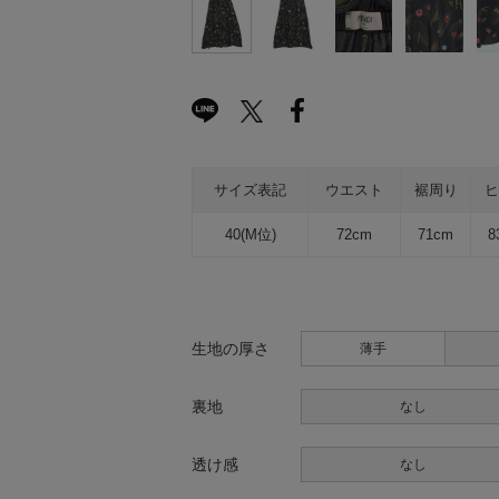
サイズ表記
ウエスト
裾周り
ヒ
40(M位)
72cm
71cm
8
生地の厚さ
薄手
裏地
なし
透け感
なし