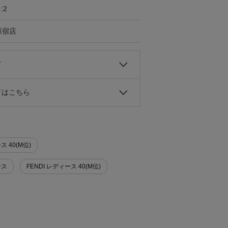
:2
原宿店
て
ドはこちら
 40(M位)
ース
FENDI レディース 40(M位)