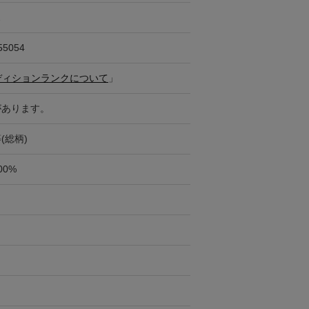
ス
55054
ディションランクについて
」
があります。
(総柄)
00%