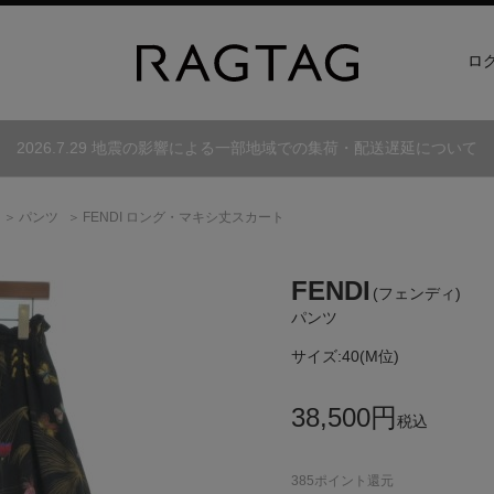
ロ
2026.7.29 地震の影響による一部地域での集荷・配送遅延について
パンツ
FENDI ロング・マキシ丈スカート
FENDI
(フェンディ)
パンツ
サイズ:
40(M位)
38,500
円
税込
385
ポイント還元