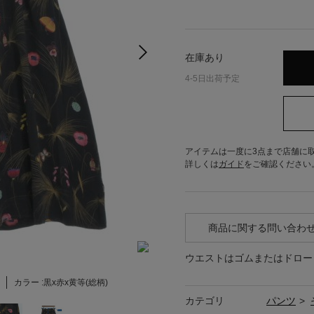
在庫あり
4-5日出荷予定
アイテムは一度に3点まで店舗に
詳しくは
ガイド
をご確認ください
商品に関する問い合わ
ウエストはゴムまたはドロー
カラー :
黒x赤x黄等(総柄)
カテゴリ
パンツ
>