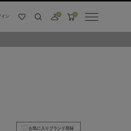
0
0
グイン
お
検
店
カ
メニュ
気
索
舗
ー
ーボタ
に
ビ
取
ト
ン
入
ル
り
り
ダ
寄
ー
せ
ボ
カ
タ
ー
ン
ト
お気に入りブランド登録