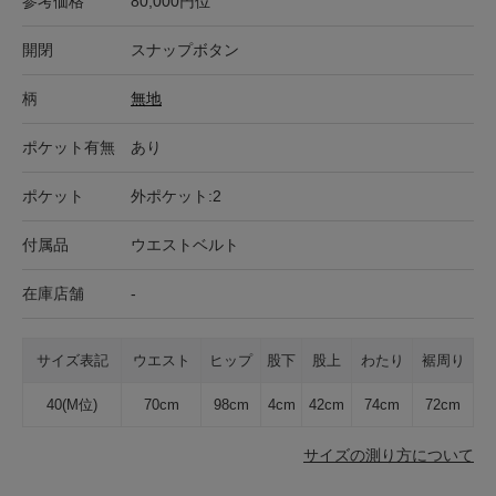
参考価格
80,000円位
開閉
スナップボタン
柄
無地
ポケット有無
あり
ポケット
外ポケット:2
付属品
ウエストベルト
在庫店舗
-
サイズ表記
ウエスト
ヒップ
股下
股上
わたり
裾周り
40(M位)
70cm
98cm
4cm
42cm
74cm
72cm
サイズの測り方について