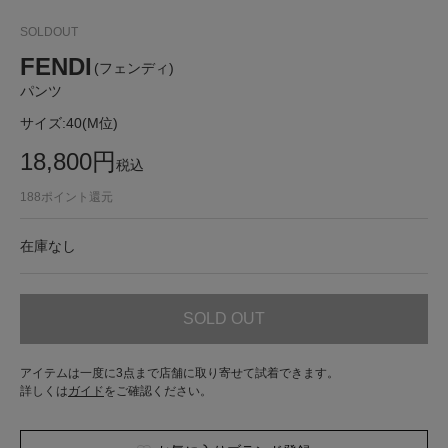
SOLDOUT
FENDI
(フェンディ)
パンツ
サイズ:
40(M位)
18,800
円
税込
188
ポイント還元
在庫なし
SOLD OUT
アイテムは一度に3点まで店舗に取り寄せて試着できます。
詳しくは
ガイド
をご確認ください。