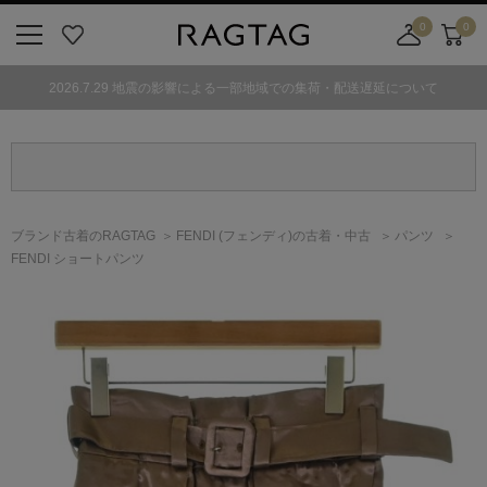
0
0
ニ
お
店
カ
ュ
気
舗
ー
2026.7.29 地震の影響による一部地域での集荷・配送遅延について
ー
に
取
ト
ボ
入
り
タ
り
寄
ン
せ
カ
ー
ブランド古着のRAGTAG
FENDI
(フェンディ)
の古着・中古
パンツ
ト
FENDI ショートパンツ