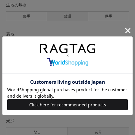
生地の厚さ
薄手
普通
厚手
裏地
なし
あり
透け感
なし
あり
伸縮性
なし
あり
光沢
なし
あり