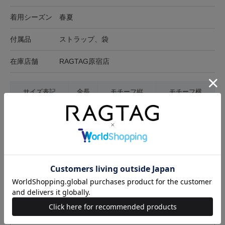
着用シーズン
春夏
付属品
ストラップ、袋
在庫店舗
RAGTAG原宿店
サイズ表記
全長
モチーフ縦
モチーフ横
-
66cm
4.5cm
5cm
サイズの測り方について
キャンセル・返品について
お買い物時のご利用ガイドはこちら