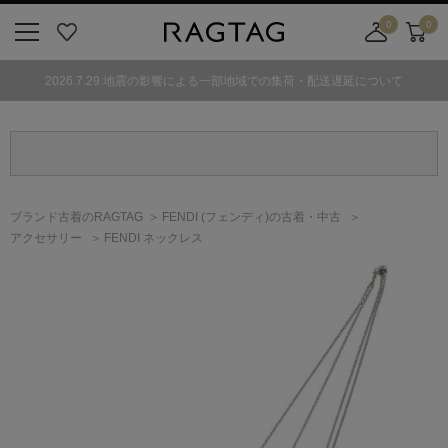
0
0
ニ
お
店
カ
ュ
気
舗
ー
2026.7.29 地震の影響による一部地域での集荷・配送遅延について
ー
に
取
ト
ボ
入
り
タ
り
寄
ン
せ
カ
ー
ブランド古着のRAGTAG
FENDI
(フェンディ)
の古着・中古
ト
アクセサリー
FENDI ネックレス