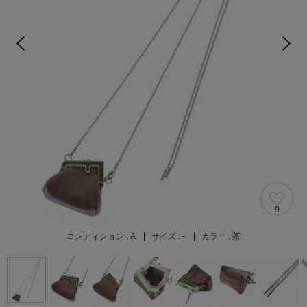
9
コンディション :
A
サイズ :
-
カラー :
茶