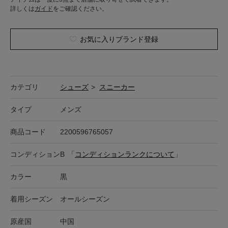
詳しくは
ガイド
をご確認ください。
お気に入りブランド登録
カテゴリ
シューズ
>
スニーカー
タイプ
メンズ
商品コード
2200596765057
コンディション
B
「
コンディションランクについて
」
カラー
黒
着用シーズン
オールシーズン
原産国
中国