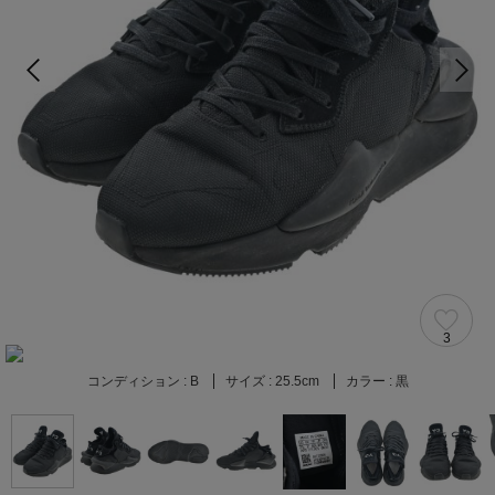
3
コンディション :
B
サイズ :
25.5cm
カラー :
黒