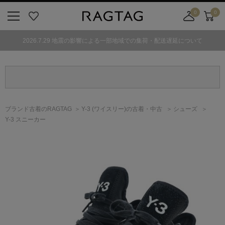
0
0
ニ
お
店
カ
ュ
気
舗
ー
2026.7.29 地震の影響による一部地域での集荷・配送遅延について
ー
に
取
ト
ボ
入
り
タ
り
寄
ン
せ
カ
ー
ブランド古着のRAGTAG
Y-3
(ワイスリー)
の古着・中古
シューズ
ト
Y-3 スニーカー