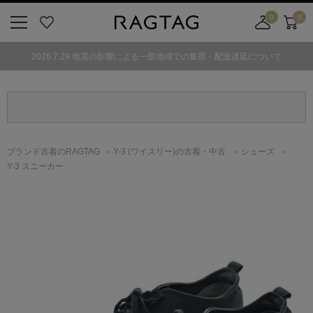
0
0
ニ
お
店
カ
ュ
気
舗
ー
2026.7.29 地震の影響による一部地域での集荷・配送遅延について
ー
に
取
ト
ボ
入
り
タ
り
寄
ン
せ
カ
ー
ブランド古着のRAGTAG
Y-3
(ワイスリー)
の古着・中古
シューズ
ト
Y-3 スニーカー