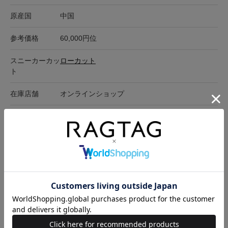
原産国
中国
参考価格
60,000円位
スニーカーカッ
ローカット
ト
在庫店舗
オンラインショップ
サイズ表記
高さ
ヒール
ソール裏(全長)
ソール裏(幅)
27cm
5.5cm
3cm
29cm
10cm
サイズの測り方について
キャンセル・返品について
お買い物時のご利用ガイドはこちら