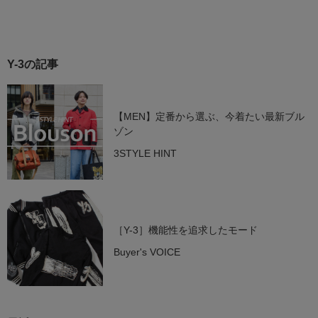
Y-3の記事
【MEN】定番から選ぶ、今着たい最新ブル
ゾン
3STYLE HINT
［Y-3］機能性を追求したモード
Buyer's VOICE