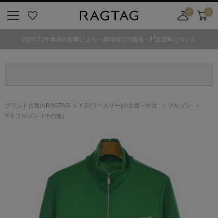
0
0
ニ
お
店
カ
ュ
気
舗
ー
2026.7.29 地震の影響による一部地域での集荷・配送遅延について
ー
に
取
ト
ボ
入
り
タ
り
寄
ン
せ
カ
ー
ブランド古着のRAGTAG
Y-3
(ワイスリー)
の古着・中古
ブルゾン
ト
Y-3 ブルゾン（その他）