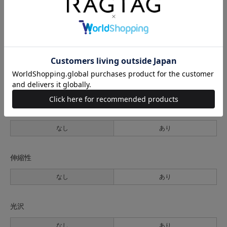
生地の厚さ
薄手
普通
厚手
裏地
なし
あり
透け感
なし
あり
伸縮性
なし
あり
光沢
なし
あり