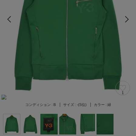
1
コンディション :
B
サイズ :
-(S位)
カラー :
緑