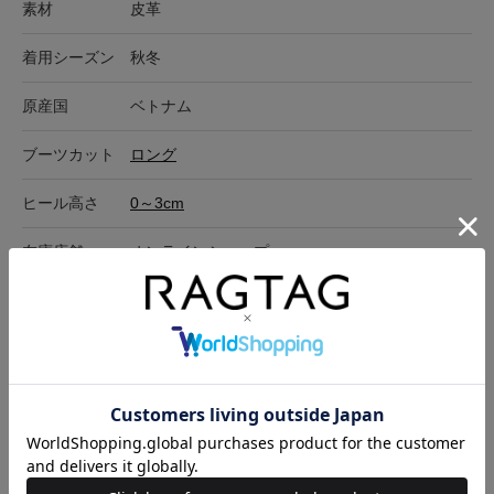
素材
皮革
着用シーズン
秋冬
原産国
ベトナム
ブーツカット
ロング
ヒール高さ
0～3cm
在庫店舗
オンラインショップ
サイズ表記
高さ
ヒール
ソール裏(全長)
ソール裏(幅)
23cm
11.5cm
2.5cm
26.5cm
10.5cm
サイズの測り方について
キャンセル・返品について