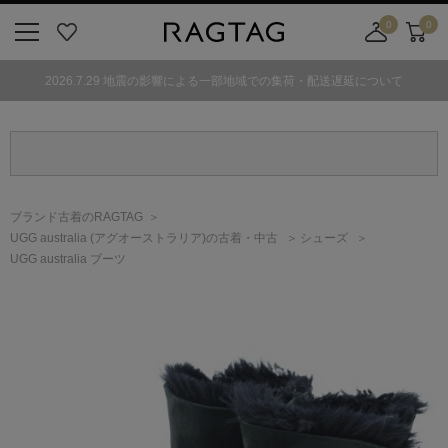
0
0
ニ
お
店
カ
ュ
気
舗
ー
2026.7.29 地震の影響による一部地域での集荷・配送遅延について
ー
に
取
ト
ボ
入
り
タ
り
寄
ン
せ
カ
ー
ブランド古着のRAGTAG
ト
UGG australia
(アグオーストラリア)
の古着・中古
シューズ
UGG australia ブーツ