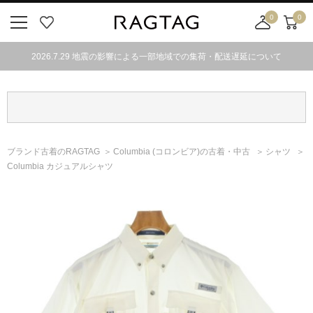
0
0
ニ
お
店
カ
ュ
気
舗
ー
2026.7.29 地震の影響による一部地域での集荷・配送遅延について
ー
に
取
ト
ボ
入
り
タ
り
寄
ン
せ
カ
ー
ブランド古着のRAGTAG
Columbia
(コロンビア)
の古着・中古
シャツ
ト
Columbia カジュアルシャツ