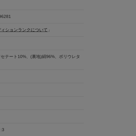
ス
96281
ディションランクについて
」
アセテート10%、(裏地)絹96%、ポリウレタ
:3