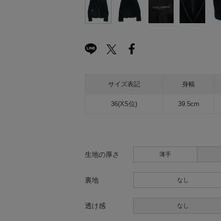
サイズ表記
身幅
36(XS位)
39.5cm
生地の厚さ
薄手
裏地
なし
透け感
なし