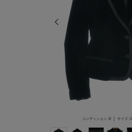
コンディション :
B
サイズ :
3