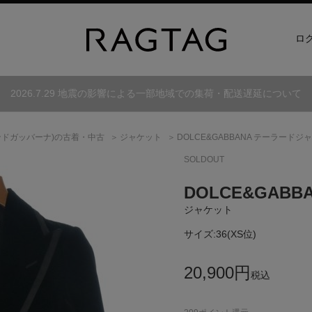
ロ
2026.7.29 地震の影響による一部地域での集荷・配送遅延について
ンドガッバーナ)
の古着・中古
ジャケット
DOLCE&GABBANA テーラードジ
SOLDOUT
DOLCE&GABB
ジャケット
サイズ:
36(XS位)
20,900
円
税込