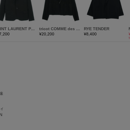
味
ディ
N