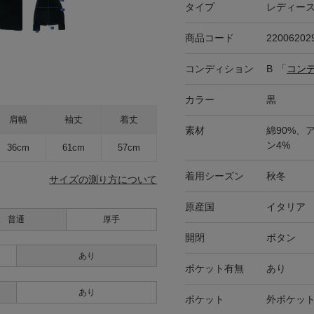
タイプ
レディー
商品コード
22006202
コンディション
B
「
コン
カラー
黒
肩幅
袖丈
着丈
素材
綿90%、
ン4%
36cm
61cm
57cm
着用シーズン
秋冬
サイズの測り方について
原産国
イタリア
普通
厚手
開閉
ボタン
あり
ポケット有無
あり
あり
ポケット
外ポケット