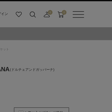
0
0
グイン
お
検
店
カ
メニュ
気
索
舗
ー
ーボタ
に
ビ
取
ト
ン
入
ル
り
り
ダ
寄
ー
せ
ャケット
ボ
カ
タ
ー
ン
ト
ANA
(ドルチェアンドガッバーナ)