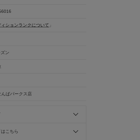
56016
ディションランクについて
」
ーズン
位
Gなんばパークス店
て
ドはこちら