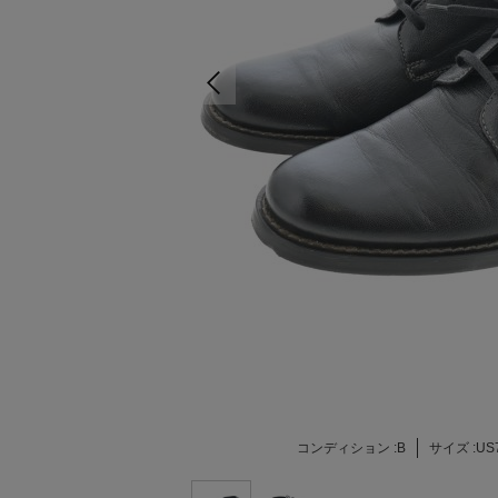
コンディション :
B
サイズ :
US