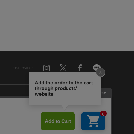
FOLLOW US
Twitter
Facebook
Line
せ
RAGTAG お買い取りサイト
RAGTAG 公式アプリ
RAGTAG MEMBER'S CARD
RAGTAG MAGAZINE