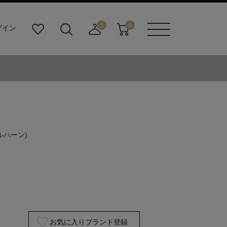
0
0
グイン
お
検
店
カ
メニュ
気
索
舗
ー
ーボタ
に
ビ
取
ト
ン
入
ル
り
り
ダ
寄
ー
せ
ボ
カ
タ
ー
ン
ト
ルハーン)
お気に入りブランド登録