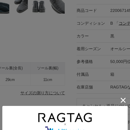
商品コード
22006714
コンディション
B
「
コン
カラー
黒
着用シーズン
オールシ
参考価格
50,000円
ソール裏(全長)
ソール裏(幅)
付属品
箱
29cm
11cm
在庫店舗
RAGTA
サイズの測り方について
キャンセル・返品につい
お買い物時のご利用ガイ