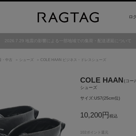
ロ
2026.7.29 地震の影響による一部地域での集荷・配送遅延について
着・中古
シューズ
COLE HAAN ビジネス・ドレスシューズ
COLE HAAN
(コー
シューズ
サイズ:
US7(25cm位)
10,200
円
税込
102
ポイント還元