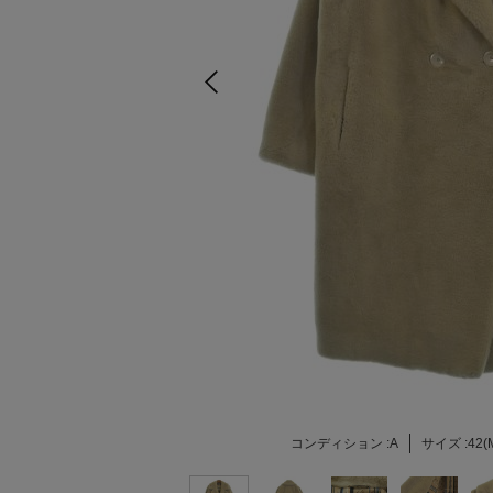
コンディション :
A
サイズ :
42(