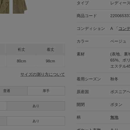
タイプ
レディー
商品コード
22006533
コンディション
A
「
コン
カラー
ベージュ
裄丈
着丈
素材
(表地、裏
65%、ポ
80cm
98cm
エステル4
サイズの測り方について
着用シーズン
秋冬
普通
厚手
原産国
ボスニア
開閉
ボタン
あり
柄
無地
あり
ポケット有無
あり