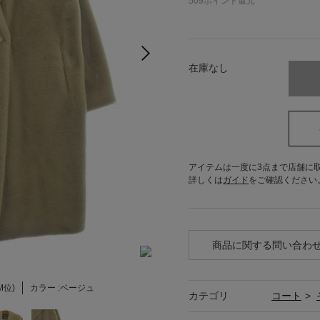
509
ポイント還元
在庫なし
アイテムは一度に3点まで店舗に
詳しくは
ガイド
をご確認ください
商品に関する問い合わ
M位)
カラー :
ベージュ
カテゴリ
コート
>