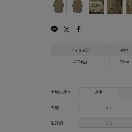
サイズ表記
身幅
42(M位)
58cm
生地の厚さ
薄手
裏地
なし
透け感
なし