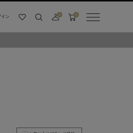
0
0
グイン
お
検
店
カ
メニュ
気
索
舗
ー
ーボタ
に
ビ
取
ト
ン
入
ル
り
り
ダ
寄
ー
せ
ボ
カ
タ
ー
ン
ト