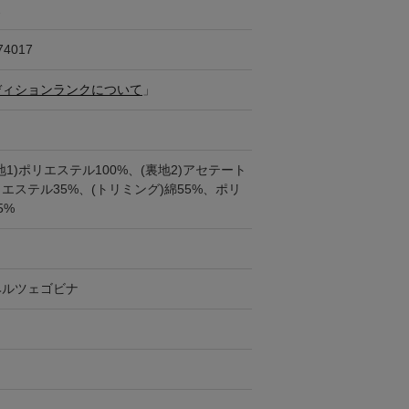
ス
74017
ディションランクについて
」
地1)ポリエステル100%、(裏地2)アセテート
リエステル35%、(トリミング)綿55%、ポリ
5%
ヘルツェゴビナ