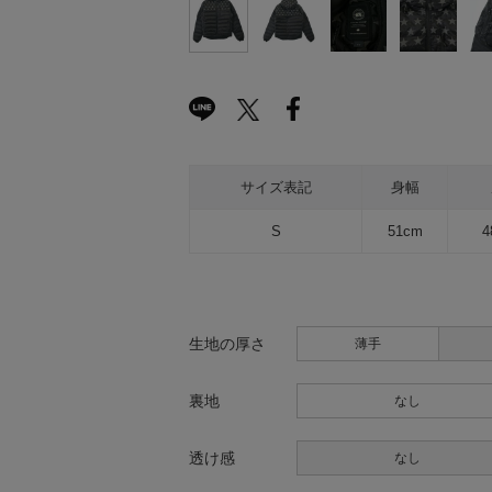
サイズ表記
身幅
S
51cm
4
生地の厚さ
薄手
裏地
なし
透け感
なし