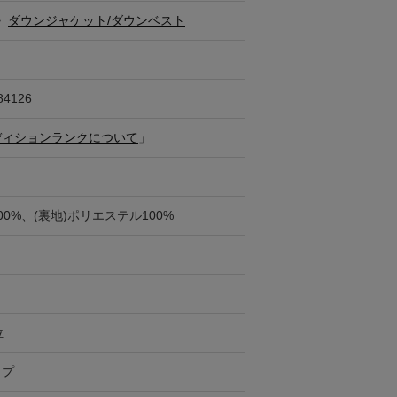
>
ダウンジャケット/ダウンベスト
84126
ディションランクについて
」
00%、(裏地)ポリエステル100%
位
ップ