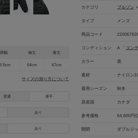
カテゴリ
ブルゾン
タイプ
メンズ
商品コード
22006762
コンディション
A
「
コン
肩幅
袖丈
着丈
カラー
黒
8.5cm
64cm
67cm
素材
ナイロン1
サイズの測り方について
着用シーズン
秋冬
普通
厚手
原産国
カナダ
あり
参考価格
64,800円
あり
開閉
ダブルジ