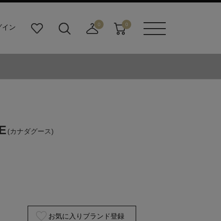
0
0
グイン
お
検
店
カ
メニュ
気
索
舗
ー
ーボタ
に
ビ
取
ト
ン
入
ル
り
り
ダ
寄
ー
せ
ボ
カ
タ
ー
ン
ト
E
(カナダグース)
お気に入りブランド登録