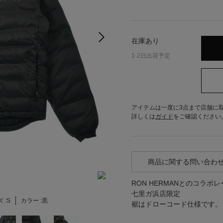
在庫あり
1-2日出荷予定
アイテムは一度に3点まで店舗に
詳しくは
ガイド
をご確認ください
商品に関する問い合わ
RON HERMANとのコラ
七里ガ浜店限定
 :
S
カラー :
黒
裾はドローコード仕様です。