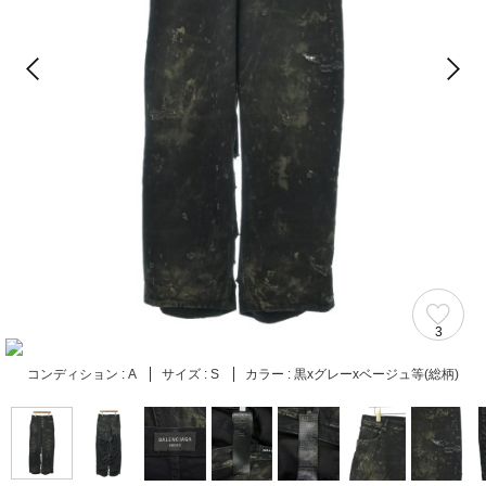
3
コンディション :
A
サイズ :
S
カラー :
黒xグレーxベージュ等(総柄)