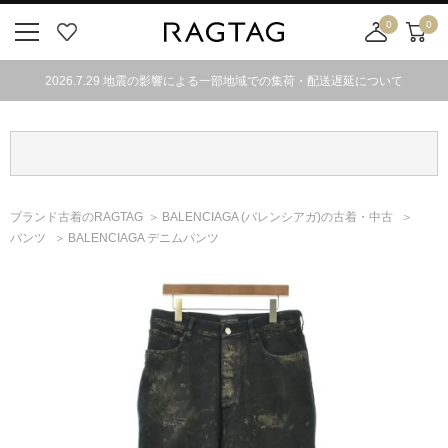
0
0
ニ
お
店
カ
ュ
気
舗
ー
2026.7.29 地震の影響による一部地域での集荷・配送遅延について
ー
に
取
ト
ボ
入
り
タ
り
寄
ン
せ
カ
ー
ブランド古着のRAGTAG
BALENCIAGA
(バレンシアガ)
の古着・中古
ト
パンツ
BALENCIAGA デニムパンツ