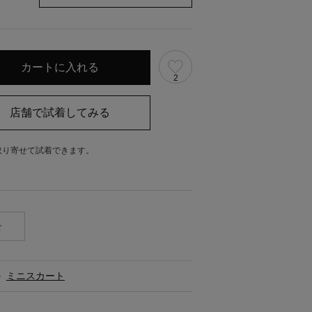
2
取り寄せて試着できます。
。
せ
>
ミニスカート
ス