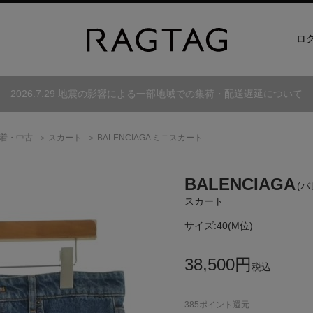
ロ
2026.7.29 地震の影響による一部地域での集荷・配送遅延について
着・中古
スカート
BALENCIAGA ミニスカート
BALENCIAGA
(
スカート
サイズ:
40(M位)
38,500
円
税込
385
ポイント還元