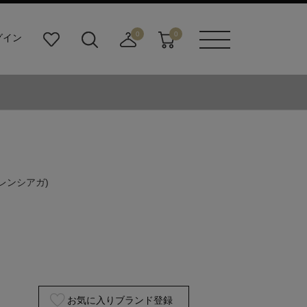
0
0
グイン
お
検
店
カ
メニュ
気
索
舗
ー
ーボタ
に
ビ
取
ト
ン
入
ル
り
り
ダ
寄
ー
せ
ボ
カ
タ
ー
ン
ト
バレンシアガ)
お気に入りブランド登録