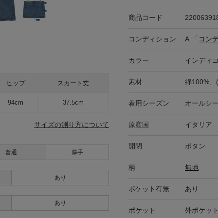
商品コード
22006391
コンディション
A
「
コン
カラー
インディゴ
素材
綿100%、
ヒップ
スカート丈
94cm
37.5cm
着用シーズン
オールシ
原産国
イタリア
サイズの測り方について
開閉
ボタン
普通
厚手
柄
無地
あり
ポケット有無
あり
あり
ポケット
外ポケット