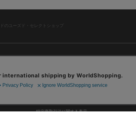
ドのユーズド・セレクトショップ
ABOUT US
お問い合わ
コーポレートサイト
ト
会社概要
採用情報
RD
法人様向けお買い取り
特定商取引法に関する表示
ZINE
古物営業法に基づく表記