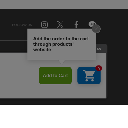
FOLLOW US
Twitter
Facebook
Line
せ
RAGTAG お買い取りサイト
RAGTAG 公式アプリ
RAGTAG MEMBER'S CARD
RAGTAG MAGAZINE
RAGTAG Global