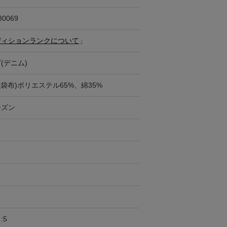
80069
ディションランクについて
」
(デニム)
(袋布)ポリエステル65%、綿35%
ーズン
:5