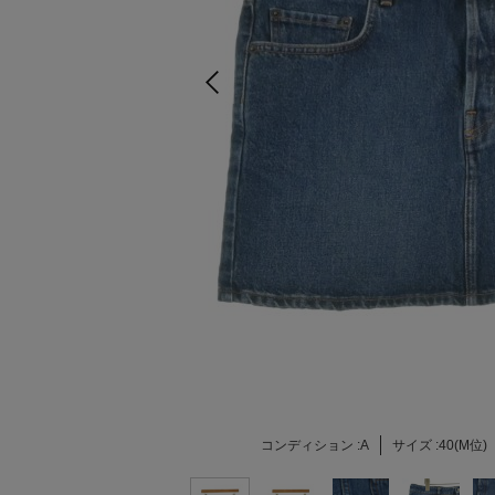
コンディション :
A
サイズ :
40(M位)