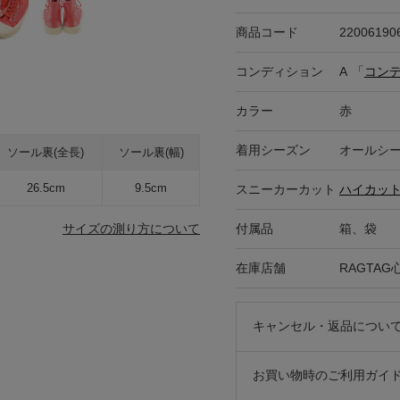
商品コード
22006190
コンディション
A
「
コン
カラー
赤
着用シーズン
オールシ
ソール裏(全長)
ソール裏(幅)
26.5cm
9.5cm
スニーカーカット
ハイカッ
付属品
箱、袋
サイズの測り方について
在庫店舗
RAGTA
キャンセル・返品につい
お買い物時のご利用ガイ