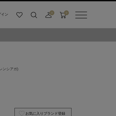
0
0
グイン
お
検
店
カ
メニュ
気
索
舗
ー
ーボタ
に
ビ
取
ト
ン
入
ル
り
り
ダ
寄
ー
せ
ボ
カ
タ
ー
ン
ト
バレンシアガ)
お気に入りブランド登録