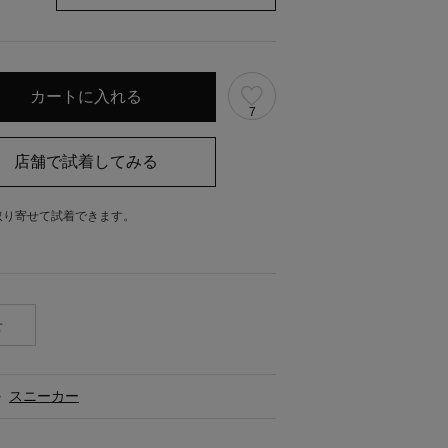
7
取り寄せて試着できます。
。
せ
>
スニーカー
ス