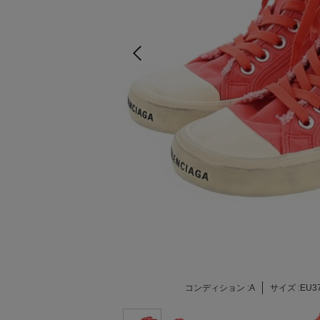
コンディション :
A
サイズ :
EU37