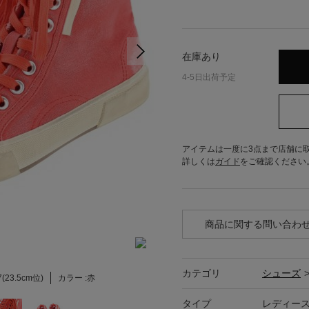
在庫あり
4-5日出荷予定
アイテムは一度に3点まで店舗に
詳しくは
ガイド
をご確認ください
商品に関する問い合わ
カテゴリ
シューズ
(23.5cm位)
カラー :
赤
タイプ
レディー