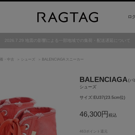
ロ
2026.7.29 地震の影響による一部地域での集荷・配送遅延について
着・中古
シューズ
BALENCIAGA スニーカー
BALENCIAGA
(
シューズ
サイズ:
EU37(23.5cm位)
46,300
円
税込
463
ポイント還元