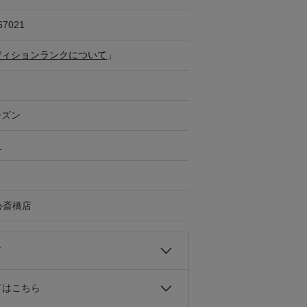
67021
ディションランクについて
」
ーズン
ト
G心斎橋店
て
ドはこちら