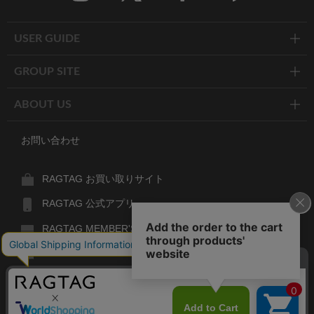
Twitter
Facebook
Line
USER GUIDE
GROUP SITE
ABOUT US
お問い合わせ
RAGTAG お買い取りサイト
RAGTAG 公式アプリ
RAGTAG MEMBER'S CARD
RAGTAG MAGAZINE
RAGTAG Global