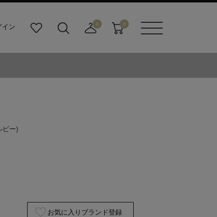
0
0
グイン
お
検
店
カ
メニュ
気
索
舗
ー
ーボタ
に
ビ
取
ト
ン
入
ル
り
り
ダ
寄
ー
せ
ボ
カ
タ
ー
ン
ト
ルビー)
お気に入りブランド登録