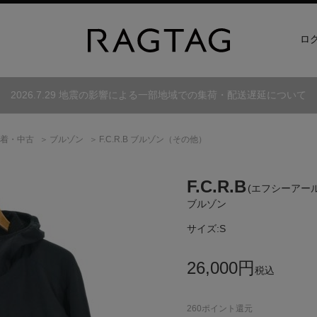
ロ
2026.7.29 地震の影響による一部地域での集荷・配送遅延について
古着・中古
ブルゾン
F.C.R.B ブルゾン（その他）
F.C.R.B
(エフシーアー
ブルゾン
サイズ:
S
26,000
円
税込
260
ポイント還元