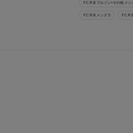
F.C.R.B ブルゾン>その他 メン
F.C.R.B メンズ S
F.C.R