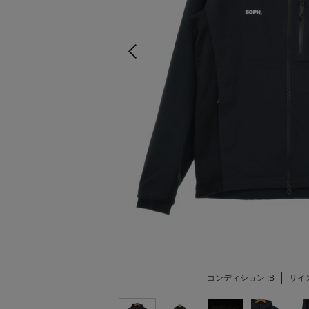
コンディション :
B
サイズ