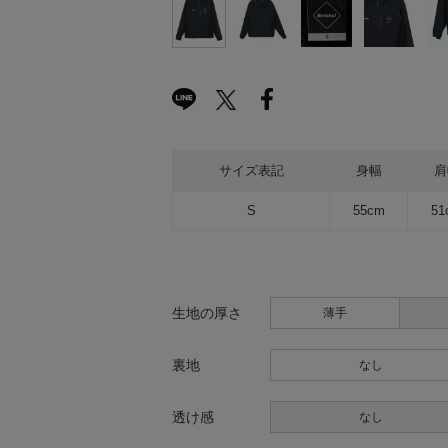
サイズ表記
身幅
肩
S
55cm
51
生地の厚さ
薄手
裏地
なし
透け感
なし