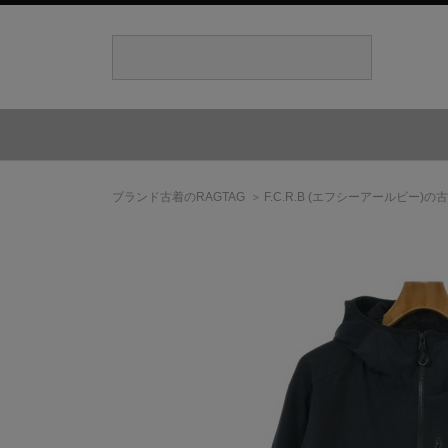
ブランド古着のRAGTAG
F.C.R.B
(エフシーアールビー)
の