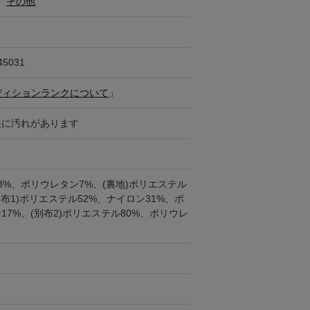
>
その他
45031
ディションランクについて
」
央に汚れがあります
3%、ポリウレタン7%、(裏地)ポリエステル
(別布1)ポリエステル52%、ナイロン31%、ポ
17%、(別布2)ポリエステル80%、ポリウレ