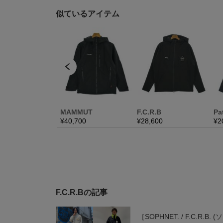
F.C.R.Bの記事
［SOPHNET. / F.C.R.B. (