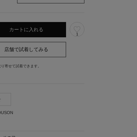
1
取り寄せて試着できます。
。
せ
OUSON