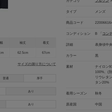
カテゴリ
ブルゾン
タイプ
メンズ
商品コード
22006616
コンディション
B
「
コン
幅
袖丈
着丈
詳細
表身頃中
cm
62.5cm
67cm
カラー
黒
サイズの測り方について
素材
ナイロン9
100%、
リウレタン
普通
厚手
タン20%
あり
着用シーズン
秋冬
原産国
中国
あり