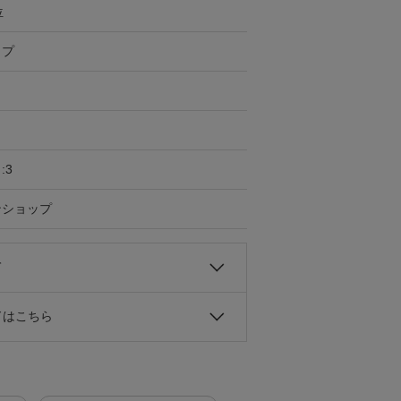
位
ップ
:3
ンショップ
て
ドはこちら