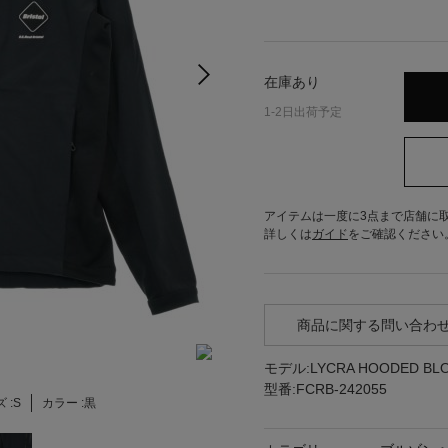
在庫あり
1-2日出荷予定
アイテムは一度に3点まで店舗に
詳しくは
ガイド
をご確認ください
商品に関する問い合わ
モデル:LYCRA HOODED BL
型番:FCRB-242055
 :
S
カラー :
黒