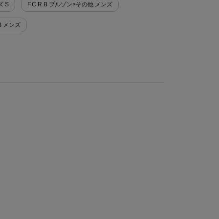
ズ S
F.C.R.B ブルゾン>その他 メンズ
.B メンズ