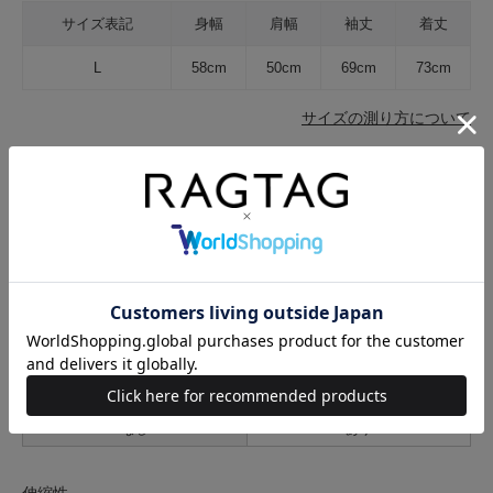
サイズ表記
身幅
肩幅
袖丈
着丈
L
58cm
50cm
69cm
73cm
サイズの測り方について
生地の厚さ
薄手
普通
厚手
裏地
なし
あり
透け感
なし
あり
伸縮性