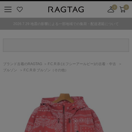
0
0
ニ
お
店
カ
ュ
気
舗
ー
2026.7.29 地震の影響による一部地域での集荷・配送遅延について
ー
に
取
ト
ボ
入
り
タ
り
寄
ン
せ
カ
ー
ブランド古着のRAGTAG
F.C.R.B
(エフシーアールビー)
の古着・中古
ト
ブルゾン
F.C.R.B ブルゾン（その他）