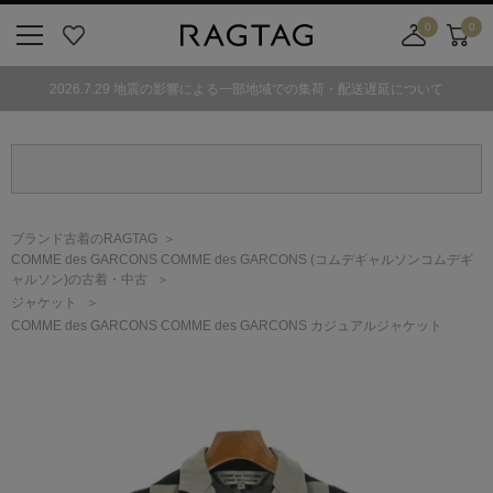
0
0
ニ
お
店
カ
ュ
気
舗
ー
2026.7.29 地震の影響による一部地域での集荷・配送遅延について
ー
に
取
ト
ボ
入
り
タ
り
寄
ン
せ
カ
ー
ブランド古着のRAGTAG
ト
COMME des GARCONS COMME des GARCONS
(コムデギャルソンコムデギ
ャルソン)
の古着・中古
ジャケット
COMME des GARCONS COMME des GARCONS カジュアルジャケット