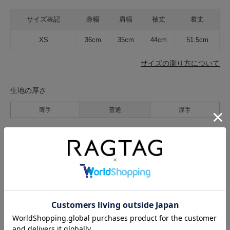
サイズ表記
身幅
肩幅
袖丈
着丈
XS
36cm
35cm
44cm
51.5cm
サイズの測り方について
生地の厚さ
薄手
普通
厚手
裏地
なし
あり
透け感
なし
あり