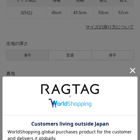
サイズ表記
身幅
肩幅
袖丈
着丈
2(S位)
45cm
43.5cm
53cm
57cm
サイズの測り方について
生地の厚さ
薄手
普通
厚手
裏地
なし
あり
透け感
なし
あり
伸縮性