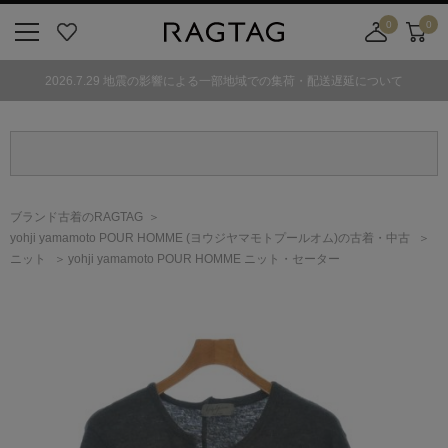
0
0
ニ
お
店
カ
ュ
気
舗
ー
2026.7.29 地震の影響による一部地域での集荷・配送遅延について
ー
に
取
ト
ボ
入
り
タ
り
寄
ン
せ
カ
ー
ブランド古着のRAGTAG
ト
yohji yamamoto POUR HOMME
(ヨウジヤマモトプールオム)
の古着・中古
ニット
yohji yamamoto POUR HOMME ニット・セーター