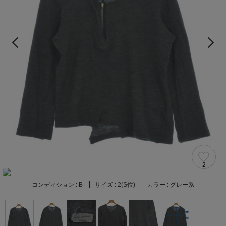
2
コンディション :
B
サイズ :
2(S位)
カラー :
グレー系