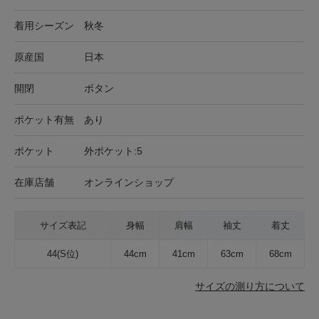
着用シーズン
秋冬
原産国
日本
開閉
ボタン
ポケット有無
あり
ポケット
外ポケット:5
在庫店舗
オンラインショップ
サイズ表記
身幅
肩幅
袖丈
着丈
44(S位)
44cm
41cm
63cm
68cm
サイズの測り方について