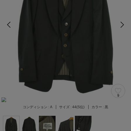
9
コンディション :
A
サイズ :
44(S位)
カラー :
黒