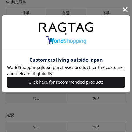
生地の厚さ
薄手
普通
厚手
裏地
なし
あり
透け感
なし
あり
伸縮性
なし
あり
光沢
なし
あり