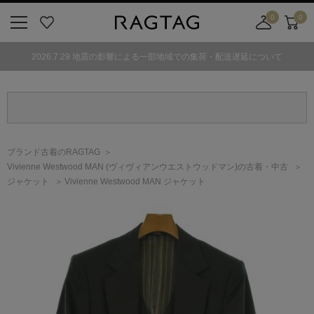
0
0
ニ
お
店
カ
ュ
気
舗
ー
2026.7.29 地震の影響による一部地域での集荷・配送遅延について
ー
に
取
ト
ボ
入
り
タ
り
寄
ン
せ
カ
ー
ブランド古着のRAGTAG
ト
Vivienne Westwood MAN
(ヴィヴィアンウエストウッドマン)
の古着・中古
ジャケット
Vivienne Westwood MAN ジャケット