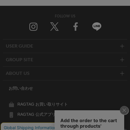
FOLLOW US
Twitter
Facebook
Line
USER GUIDE
GROUP SITE
ABOUT US
お問い合わせ
RAGTAG お買い取りサイト
RAGTAG 公式アプリ
RAGTAG MEMBER'S CARD