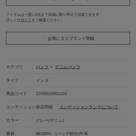
アイテムは一度に3点まで店舗に取り寄せて試着できます。
詳しくは
ガイド
をご確認ください。
お気に入りブランド登録
カテゴリ
パンツ
>
デニムパンツ
タイプ
メンズ
商品コード
2200610901102
コンディション
新品同様
「
コンディションランクについて
」
カラー
グレー(デニム)
素材
綿100%、(パッチ部分)牛革