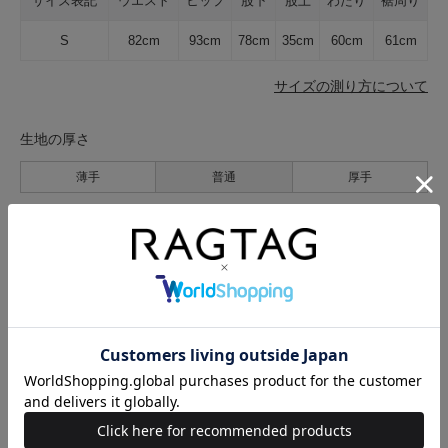
サイズ表記
ウエスト
ヒップ
股下
股上
わたり
裾周り
S
82cm
93cm
78cm
35cm
60cm
61cm
サイズの測り方について
生地の厚さ
薄手
普通
厚手
裏地
なし
あり
透け感
なし
あり
伸縮性