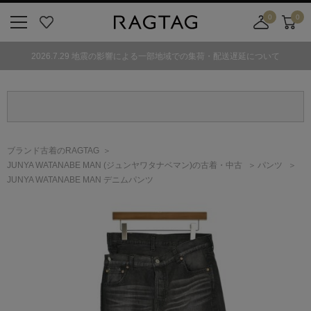
0
0
ニ
お
店
カ
ュ
気
舗
ー
2026.7.29 地震の影響による一部地域での集荷・配送遅延について
ー
に
取
ト
ボ
入
り
タ
り
寄
ン
せ
カ
ー
ブランド古着のRAGTAG
ト
JUNYA WATANABE MAN
(ジュンヤワタナベマン)
の古着・中古
パンツ
JUNYA WATANABE MAN デニムパンツ