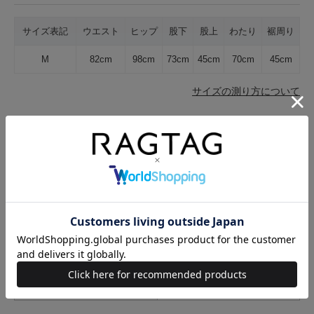
サイズ表記
ウエスト
ヒップ
股下
股上
わたり
裾周り
M
82cm
98cm
73cm
45cm
70cm
45cm
サイズの測り方について
生地の厚さ
薄手
普通
厚手
裏地
なし
あり
透け感
なし
あり