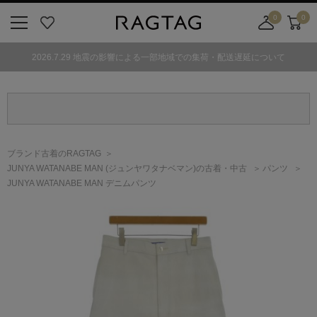
0
0
ニ
お
店
カ
ュ
気
舗
ー
2026.7.29 地震の影響による一部地域での集荷・配送遅延について
ー
に
取
ト
ボ
入
り
タ
り
寄
ン
せ
カ
ー
ブランド古着のRAGTAG
ト
JUNYA WATANABE MAN
(ジュンヤワタナベマン)
の古着・中古
パンツ
JUNYA WATANABE MAN デニムパンツ