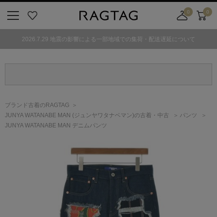
0
0
ニ
お
店
カ
ュ
気
舗
ー
2026.7.29 地震の影響による一部地域での集荷・配送遅延について
ー
に
取
ト
ボ
入
り
タ
り
寄
ン
せ
カ
ー
ブランド古着のRAGTAG
ト
JUNYA WATANABE MAN
(ジュンヤワタナベマン)
の古着・中古
パンツ
JUNYA WATANABE MAN デニムパンツ