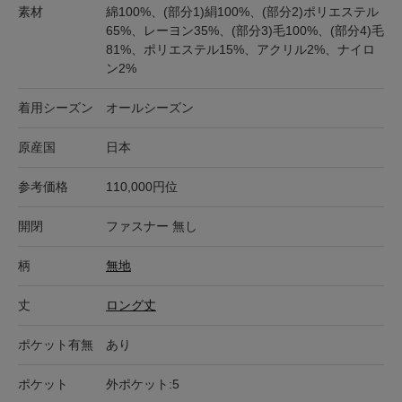
素材
綿100%、(部分1)絹100%、(部分2)ポリエステル
65%、レーヨン35%、(部分3)毛100%、(部分4)毛
81%、ポリエステル15%、アクリル2%、ナイロ
ン2%
着用シーズン
オールシーズン
原産国
日本
参考価格
110,000円位
開閉
ファスナー 無し
柄
無地
丈
ロング丈
ポケット有無
あり
ポケット
外ポケット:5