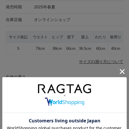
発売時期
2025年春夏
在庫店舗
オンラインショップ
サイズ表記
ウエスト
ヒップ
股下
股上
わたり
裾周り
S
79cm
99cm
66cm
36.5cm
60cm
40cm
サイズの測り方について
生地の厚さ
薄手
普通
厚手
裏地
なし
あり