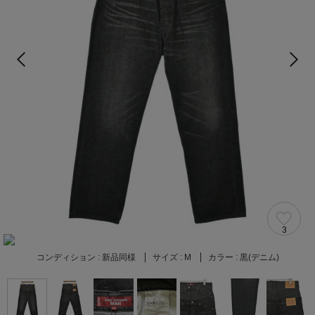
3
コンディション :
新品同様
サイズ :
M
カラー :
黒(デニム)