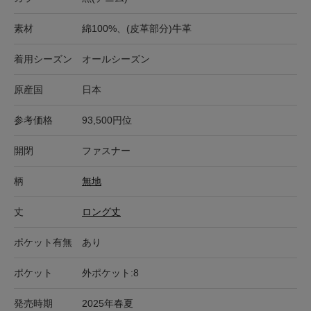
素材
綿100%、(皮革部分)牛革
着用シーズン
オールシーズン
原産国
日本
参考価格
93,500円位
開閉
ファスナー
柄
無地
丈
ロング丈
ポケット有無
あり
ポケット
外ポケット:8
発売時期
2025年春夏