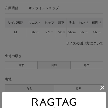
在庫店舗
オンラインショップ
サイズ表記
ウエスト
ヒップ
股下
股上
わたり
裾周り
M
81cm
97cm
74cm
51cm
67cm
41cm
サイズの測り方について
生地の厚さ
薄手
普通
厚手
裏地
なし
あり
透け感