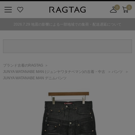
0
0
ニ
お
店
カ
ュ
気
舗
ー
2026.7.29 地震の影響による一部地域での集荷・配送遅延について
ー
に
取
ト
ボ
入
り
タ
り
寄
ン
せ
カ
ー
ブランド古着のRAGTAG
ト
JUNYA WATANABE MAN
(ジュンヤワタナベマン)
の古着・中古
パンツ
JUNYA WATANABE MAN デニムパンツ