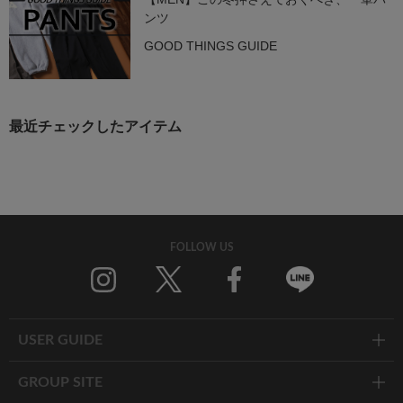
ンツ
GOOD THINGS GUIDE
最近チェックしたアイテム
FOLLOW US
Twitter
Facebook
Line
USER GUIDE
GROUP SITE