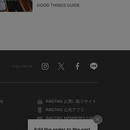
GOOD THINGS GUIDE
FOLLOW US
Twitter
Facebook
Line
せ
RAGTAG お買い取りサイト
RAGTAG 公式アプリ
RAGTAG MEMBER'S CARD
RAGTAG MAGAZINE