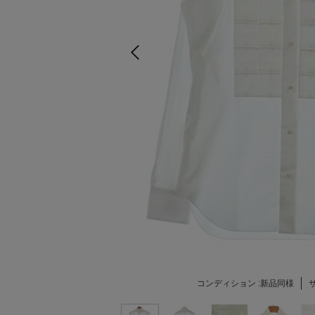
コンディション :
新品同様
サ