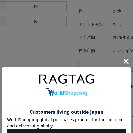
あり
柄
無地
あり
ポケット有無
なし
発売時期
2025年春
在庫店舗
オンライ
キャンセル・返品につい
お買い物時のご利用ガイ
似た条件で検索
JUNYA WATANABE MAN
JUNYA WATANABE MAN