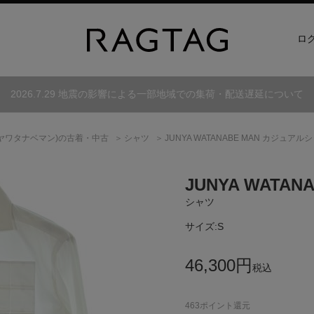
ロ
2026.7.29 地震の影響による一部地域での集荷・配送遅延について
ヤワタナベマン)
の古着・中古
シャツ
JUNYA WATANABE MAN カジュアル
JUNYA WATAN
シャツ
サイズ:
S
46,300
円
税込
463
ポイント還元