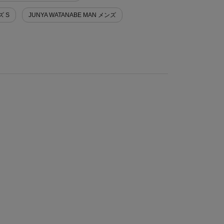
ズ S
JUNYA WATANABE MAN メンズ