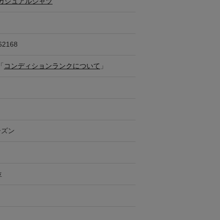
カジュアルシャツ
62168
「
コンディションランクについて
」
ーズン
位