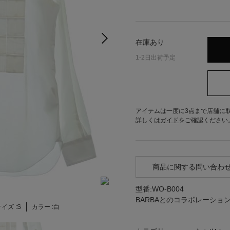
在庫あり
1-2日出荷予定
アイテムは一度に3点まで店舗に
詳しくは
ガイド
をご確認ください
商品に関する問い合わ
型番:WO-B004
BARBAとのコラボレーショ
イズ :
S
カラー :
白