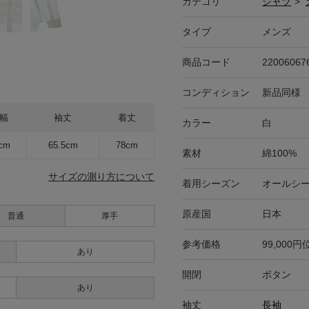
カテゴリ
シャツ
>
タイプ
メンズ
商品コード
22006067
コンディション
新品同様
幅
袖丈
着丈
カラー
白
cm
65.5cm
78cm
素材
綿100%
サイズの測り方について
着用シーズン
オールシ
原産国
日本
普通
厚手
参考価格
99,000円
あり
開閉
ボタン
あり
袖丈
長袖