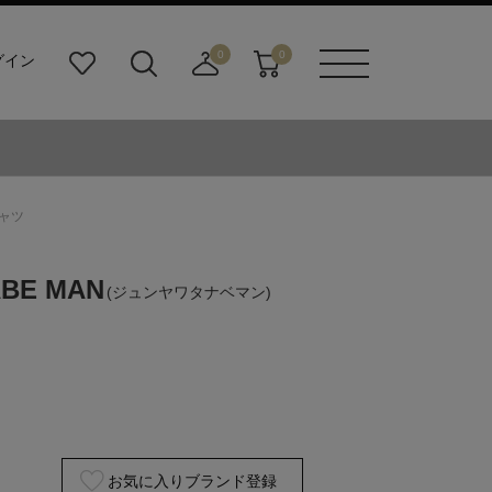
0
0
グイン
お
検
店
カ
メニュ
気
索
舗
ー
ーボタ
に
ビ
取
ト
ン
入
ル
り
り
ダ
寄
ー
せ
シャツ
ボ
カ
タ
ー
ン
ト
ABE MAN
(ジュンヤワタナベマン)
お気に入りブランド登録