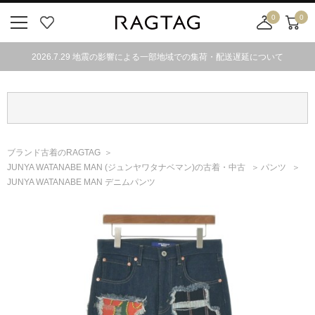
0
0
ニ
お
店
カ
ュ
気
舗
ー
2026.7.29 地震の影響による一部地域での集荷・配送遅延について
ー
に
取
ト
ボ
入
り
タ
り
寄
ン
せ
カ
ー
ブランド古着のRAGTAG
ト
JUNYA WATANABE MAN
(ジュンヤワタナベマン)
の古着・中古
パンツ
JUNYA WATANABE MAN デニムパンツ