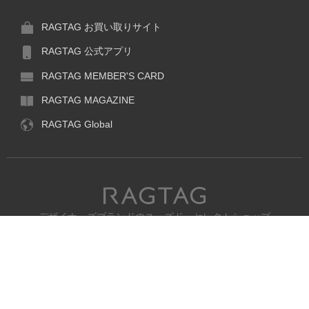
RAGTAG お買い取りサイト
RAGTAG 公式アプリ
RAGTAG MEMBER'S CARD
RAGTAG MAGAZINE
RAGTAG Global
RAGTAG
デザイナーズブランドのユーズド・セレクトショップ
株式会社ティンパンアレイ
古物商許可：東京公安委員会 第303329101168号
閉
RAGTAG
COPYRIGHT© TIN PAN ALLEY CO., LTD. ALL RIGHTS RESERVED.
じ