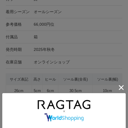
着用シーズン
オールシーズン
参考価格
66,000円位
付属品
箱
発売時期
2025年秋冬
在庫店舗
オンラインショップ
サイズ表記
高さ
ヒール
ソール裏(全長)
ソール裏(幅)
26cm
5cm
6cm
30.5cm
10cm
サイズの測り方について
キャンセル・返品について