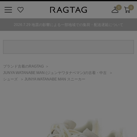
0
0
ニ
お
店
カ
ュ
気
舗
ー
2026.7.29 地震の影響による一部地域での集荷・配送遅延について
ー
に
取
ト
ボ
入
り
タ
り
寄
ン
せ
カ
ー
ブランド古着のRAGTAG
ト
JUNYA WATANABE MAN
(ジュンヤワタナベマン)
の古着・中古
シューズ
JUNYA WATANABE MAN スニーカー