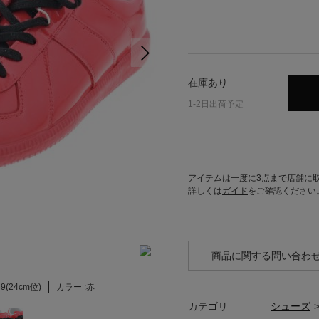
在庫あり
1-2日出荷予定
アイテムは一度に3点まで店舗に
詳しくは
ガイド
をご確認ください
商品に関する問い合わ
9(24cm位)
カラー :
赤
カテゴリ
シューズ