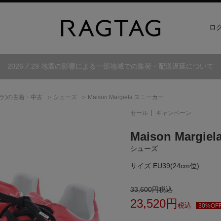
ロ
2026.7.29 地震の影響による一部地域での集荷・配送遅延について
ラ)
の古着・中古
シューズ
Maison Margiela スニーカー
セール
キャンペーン
Maison Margiel
シューズ
サイズ:
EU39(24cm位)
33,600
円
税込
23,520
円
税込
30%OF