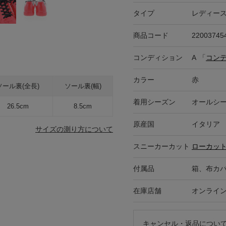
タイプ
レディー
商品コード
22003745
コンディション
A
「
コン
カラー
赤
ソール裏(全長)
ソール裏(幅)
着用シーズン
オールシ
26.5cm
8.5cm
原産国
イタリア
サイズの測り方について
スニーカーカット
ローカッ
付属品
箱、布カ
在庫店舗
オンライ
キャンセル・返品につい