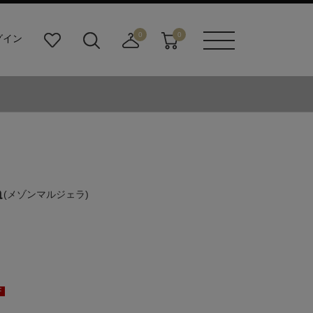
0
0
グイン
お
検
店
カ
メニュ
気
索
舗
ー
ーボタ
に
ビ
取
ト
ン
入
ル
り
り
ダ
寄
ー
せ
ボ
カ
タ
ー
ン
ト
a
(メゾンマルジェラ)
F