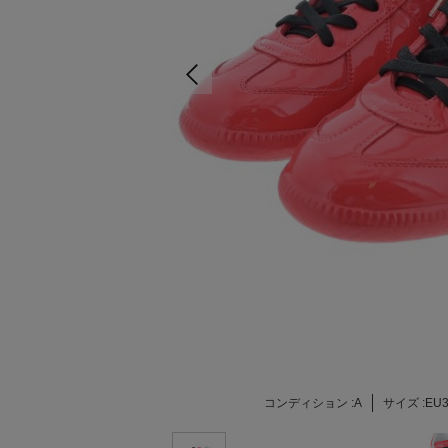
コンディション :
A
サイズ :
EU3