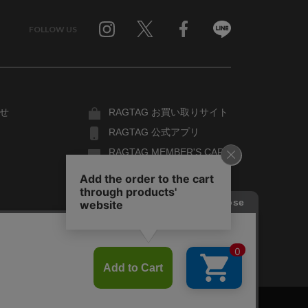
FOLLOW US
Twitter
Facebook
Line
せ
RAGTAG お買い取りサイト
RAGTAG 公式アプリ
RAGTAG MEMBER'S CARD
RAGTAG MAGAZINE
RAGTAG Global