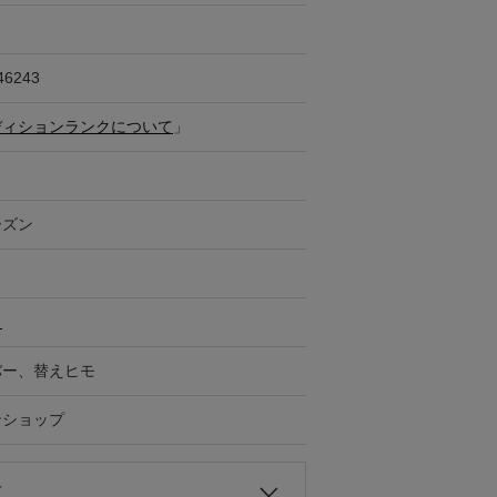
ス
46243
ディションランクについて
」
ーズン
ト
バー、替えヒモ
ンショップ
て