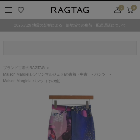
0
0
ニ
お
店
カ
ュ
気
舗
ー
2026.7.29 地震の影響による一部地域での集荷・配送遅延について
ー
に
取
ト
ボ
入
り
タ
り
寄
ン
せ
カ
ー
ブランド古着のRAGTAG
ト
Maison Margiela
(メゾンマルジェラ)
の古着・中古
パンツ
Maison Margiela パンツ（その他）