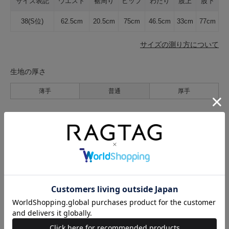
サイズ表記
ウエスト
裾周り
ヒップ
わたり
股上
股下
38(S位)
62.5cm
20.5cm
75cm
46.5cm
33cm
77cm
サイズの測り方について
生地の厚さ
薄手
普通
厚手
裏地
なし
あり
透け感
なし
あり
伸縮性