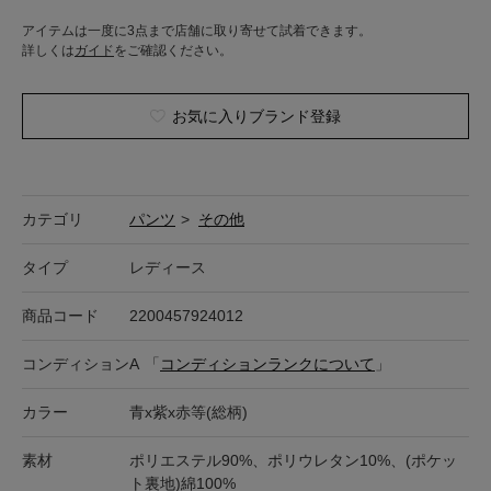
アイテムは一度に3点まで店舗に取り寄せて試着できます。
詳しくは
ガイド
をご確認ください。
お気に入りブランド登録
カテゴリ
パンツ
>
その他
タイプ
レディース
商品コード
2200457924012
コンディション
A
「
コンディションランクについて
」
カラー
青x紫x赤等(総柄)
素材
ポリエステル90%、ポリウレタン10%、(ポケッ
ト裏地)綿100%