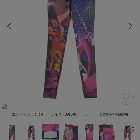
6
コンディション :
A
サイズ :
38(S位)
カラー :
青x紫x赤等(総柄)