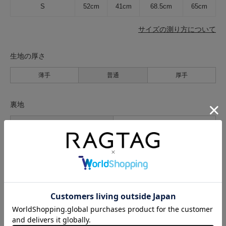
S
52cm
41cm
68.5cm
65cm
サイズの測り方について
生地の厚さ
薄手
普通
厚手
裏地
なし
あり
透け感
なし
あり
伸縮性
なし
あり