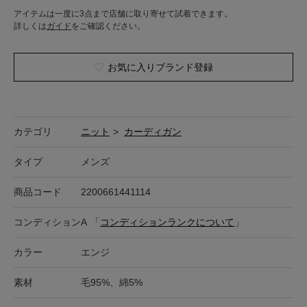
アイテムは一度に3点まで店舗に取り寄せて試着できます。
詳しくは
ガイド
をご確認ください。
お気に入りブランド登録
カテゴリ
ニット
>
カーディガン
タイプ
メンズ
商品コード
2200661441114
コンディション
A
「
コンディションランクについて
」
カラー
エンジ
素材
毛95%、綿5%