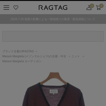
0
0
ニ
お
店
カ
ュ
気
舗
ー
2026.7.29 地震の影響による一部地域での集荷・配送遅延について
ー
に
取
ト
ボ
入
り
タ
り
寄
ン
せ
カ
ー
ブランド古着のRAGTAG
ト
Maison Margiela
(メゾンマルジェラ)
の古着・中古
ニット
Maison Margiela カーディガン