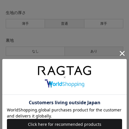
生地の厚さ
薄手
普通
厚手
裏地
なし
あり
透け感
なし
あり
伸縮性
なし
あり
光沢