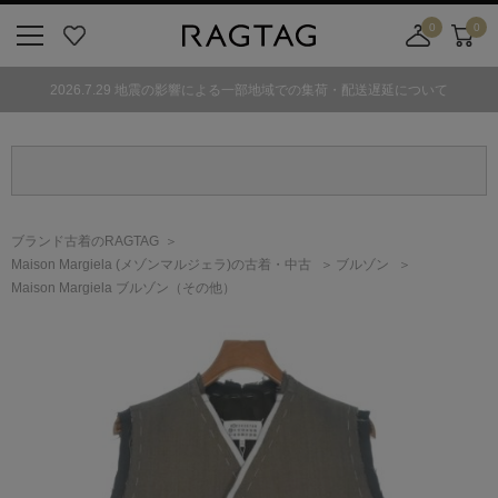
0
0
ニ
お
店
カ
ュ
気
舗
ー
2026.7.29 地震の影響による一部地域での集荷・配送遅延について
ー
に
取
ト
ボ
入
り
タ
り
寄
ン
せ
カ
ー
ブランド古着のRAGTAG
ト
Maison Margiela
(メゾンマルジェラ)
の古着・中古
ブルゾン
Maison Margiela ブルゾン（その他）