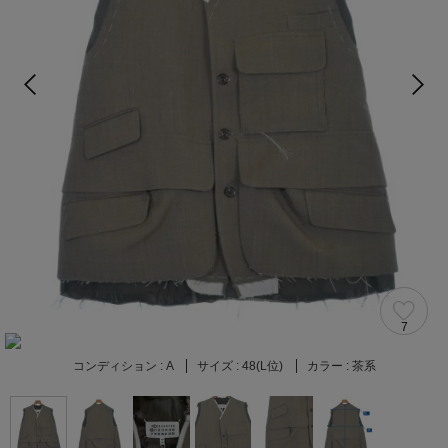
7
コンディション :
A
サイズ :
48(L位)
カラー :
茶系