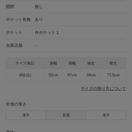
開閉
無し
ポケット有無
あり
ポケット
外ポケット:1
在庫店舗
-
サイズ表記
身幅
肩幅
袖丈
着丈
48(L位)
52cm
47cm
24cm
73.5cm
サイズの測り方について
生地の厚さ
薄手
普通
厚手