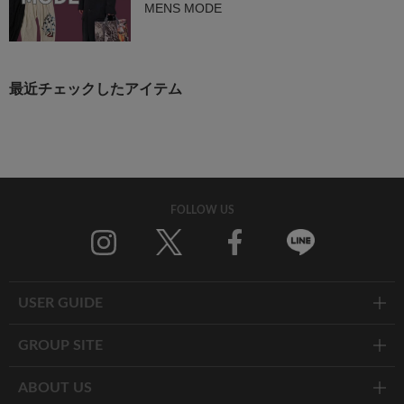
MENS MODE
最近チェックしたアイテム
FOLLOW US
Twitter
Facebook
Line
USER GUIDE
GROUP SITE
ABOUT US