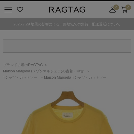
0
0
ニ
お
店
カ
ュ
気
舗
ー
2026.7.29 地震の影響による一部地域での集荷・配送遅延について
ー
に
取
ト
ボ
入
り
タ
り
寄
ン
せ
カ
ー
ブランド古着のRAGTAG
ト
Maison Margiela
(メゾンマルジェラ)
の古着・中古
Tシャツ・カットソー
Maison Margiela Tシャツ・カットソー