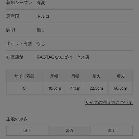
着用シーズン
春夏
原産国
トルコ
開閉
無し
ポケット有無
なし
在庫店舗
RAGTAGなんばパークス店
サイズ表記
身幅
肩幅
袖丈
着丈
S
48.5cm
44cm
22.5cm
66.5cm
サイズの測り方について
生地の厚さ
薄手
普通
厚手