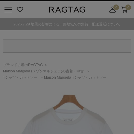
0
0
ニ
お
店
カ
ュ
気
舗
ー
2026.7.29 地震の影響による一部地域での集荷・配送遅延について
ー
に
取
ト
ボ
入
り
タ
り
寄
ン
せ
カ
ー
ブランド古着のRAGTAG
ト
Maison Margiela
(メゾンマルジェラ)
の古着・中古
Tシャツ・カットソー
Maison Margiela Tシャツ・カットソー