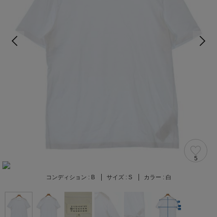
5
コンディション :
B
サイズ :
S
カラー :
白